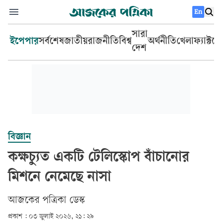
En
সারা
ইপেপার
সর্বশেষ
জাতীয়
রাজনীতি
বিশ্ব
অর্থনীতি
খেলা
ফ্যাক্টচ
দেশ
বিজ্ঞান
কক্ষচ্যুত একটি টেলিস্কোপ বাঁচানোর
মিশনে নেমেছে নাসা
আজকের পত্রিকা ডেস্ক­
প্রকাশ :
০৩ জুলাই ২০২৬, ২১: ২৯