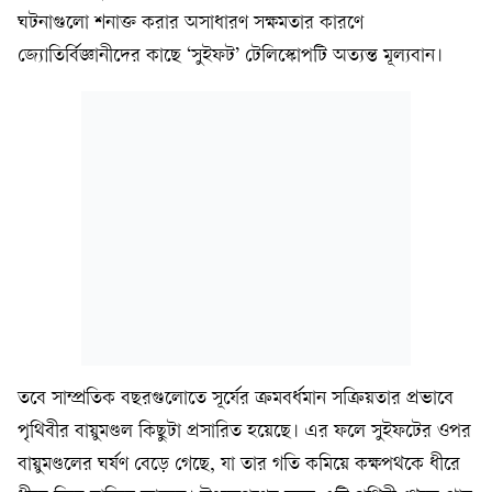
ঘটনাগুলো শনাক্ত করার অসাধারণ সক্ষমতার কারণে
জ্যোতির্বিজ্ঞানীদের কাছে ‘সুইফট’ টেলিস্কোপটি অত্যন্ত মূল্যবান।
তবে সাম্প্রতিক বছরগুলোতে সূর্যের ক্রমবর্ধমান সক্রিয়তার প্রভাবে
পৃথিবীর বায়ুমণ্ডল কিছুটা প্রসারিত হয়েছে। এর ফলে সুইফটের ওপর
বায়ুমণ্ডলের ঘর্ষণ বেড়ে গেছে, যা তার গতি কমিয়ে কক্ষপথকে ধীরে