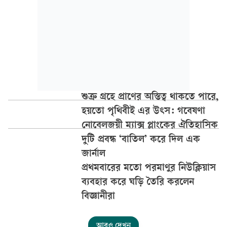
শুক্র গ্রহে প্রাণের অস্তিত্ব থাকতে পারে,
হয়তো পৃথিবীই এর উৎস: গবেষণা
নোবেলজয়ী ম্যাক্স প্লাংকের ঐতিহাসিক
দুটি প্রবন্ধ ‘বাতিল’ করে দিল এক
জার্নাল
প্রথমবারের মতো পরমাণুর নিউক্লিয়াস
ব্যবহার করে ঘড়ি তৈরি করলেন
বিজ্ঞানীরা
আরও দেখুন