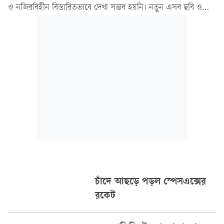
ও নজিরবিহীন বিস্তারিতভাবে দেখা সম্ভব হয়নি। নতুন এসব ছবি ও
ভিডিওতে সূর্যের পৃষ্ঠে এমন কিছু ‘ঘূর্ণাবর্তের’ দৃশ্য দেখা গেছে, যা আগে
পর্যবেক্ষণ করা সম্ভব ছিল না।
চাঁদে আছড়ে পড়ল স্পেসএক্সের
রকেট