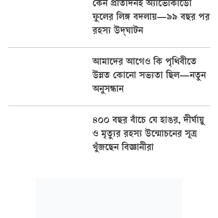
কেন প্রতিদিনই অ্যাভোকাডো
ফুলের লিঙ্গ বদলায়—৯৯ বছর পর
রহস্য উদ্‌ঘাটন
আমাদের আগেও কি পৃথিবীতে
উন্নত কোনো সভ্যতা ছিল—নতুন
অনুসন্ধান
৪০০ বছর বাঁচে যে হাঙর, দীর্ঘায়ু
ও মৃত্যুর রহস্য উন্মোচনের সূত্র
খুঁজছেন বিজ্ঞানীরা