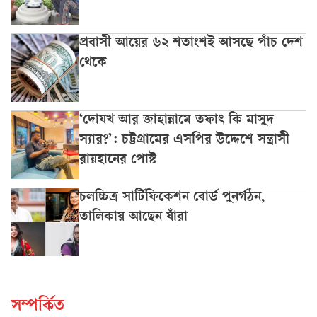
প্রবাসী আয়ের ৬২ শতাংশই আসছে পাঁচ দেশ
থেকে
‘দোযখ আর জাহান্নামে তফাৎ কি মাসুদ
স্যার?’: চট্টগ্রামের এসপির উদ্দেশে সন্ত্রাসী
রায়হানের পোস্ট
চলচ্চিত্র সার্টিফিকেশন বোর্ড পুনর্গঠন,
তালিকায় আছেন যাঁরা
সম্পর্কিত