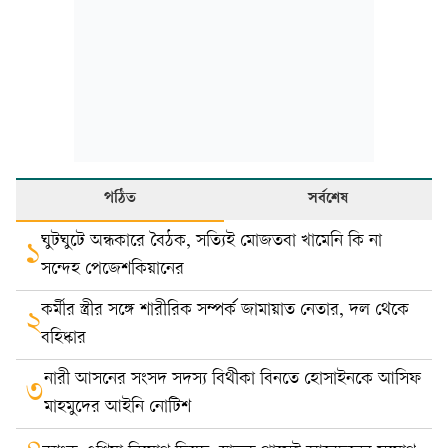
পঠিত
সর্বশেষ
ঘুটঘুটে অন্ধকারে বৈঠক, সত্যিই মোজতবা খামেনি কি না
১
সন্দেহ পেজেশকিয়ানের
কর্মীর স্ত্রীর সঙ্গে শারীরিক সম্পর্ক জামায়াত নেতার, দল থেকে
২
বহিষ্কার
নারী আসনের সংসদ সদস্য বিথীকা বিনতে হোসাইনকে আসিফ
৩
মাহমুদের আইনি নোটিশ