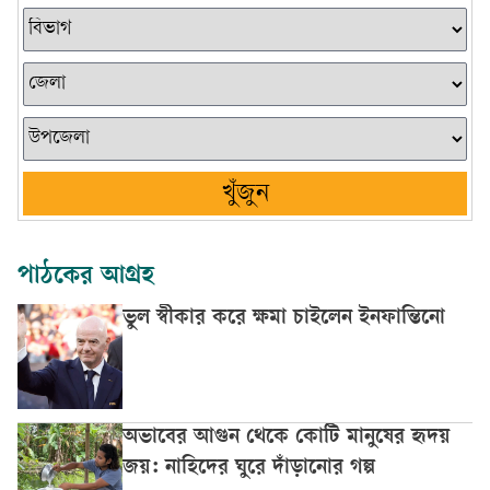
খুঁজুন
পাঠকের আগ্রহ
ভুল স্বীকার করে ক্ষমা চাইলেন ইনফান্তিনো
অভাবের আগুন থেকে কোটি মানুষের হৃদয়
জয়: নাহিদের ঘুরে দাঁড়ানোর গল্প