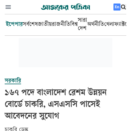
En
সারা
ইপেপার
সর্বশেষ
জাতীয়
রাজনীতি
বিশ্ব
অর্থনীতি
খেলা
ফ্যাক্টচ
দেশ
সরকারি
১৬৭ পদে বাংলাদেশ রেশম উন্নয়ন
বোর্ডে চাকরি, এসএসসি পাসেই
আবেদনের সুযোগ
চাকরি ডেস্ক