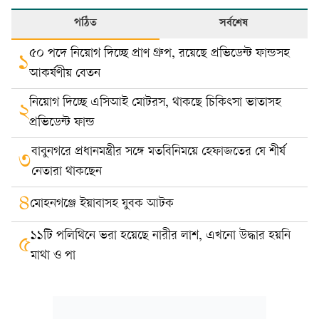
পঠিত
সর্বশেষ
৫০ পদে নিয়োগ দিচ্ছে প্রাণ গ্রুপ, রয়েছে প্রভিডেন্ট ফান্ডসহ
১
আকর্ষণীয় বেতন
নিয়োগ দিচ্ছে এসিআই মোটরস, থাকছে চিকিৎসা ভাতাসহ
২
প্রভিডেন্ট ফান্ড
বাবুনগরে প্রধানমন্ত্রীর সঙ্গে মতবিনিময়ে হেফাজতের যে শীর্ষ
৩
নেতারা থাকছেন
৪
মোহনগঞ্জে ইয়াবাসহ যুবক আটক
১১টি পলিথিনে ভরা হয়েছে নারীর লাশ, এখনো উদ্ধার হয়নি
৫
মাথা ও পা