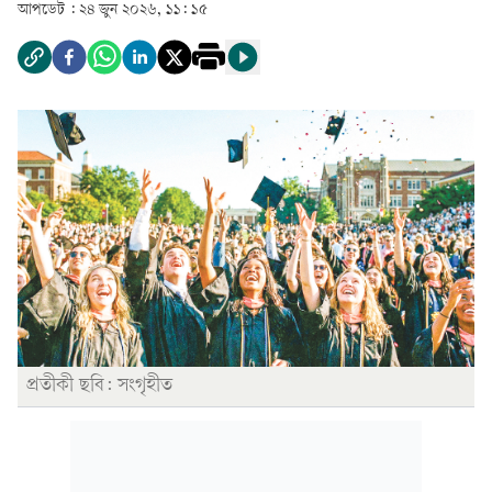
আপডেট :
২৪ জুন ২০২৬, ১১: ১৫
প্রতীকী ছবি: সংগৃহীত