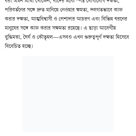
বরং এমন প্রার্থী খোঁজেন, যাঁদের মধ্যে স্পষ্ট যোগাযোগ দক্ষতা,
পরিবর্তনের সঙ্গে দ্রুত মানিয়ে নেওয়ার ক্ষমতা, দলগতভাবে কাজ
করার দক্ষতা, আত্মবিশ্বাসী ও পেশাদার আচরণ এবং বিভিন্ন ধরনের
মানুষের সঙ্গে কাজ করার সক্ষমতা রয়েছে। এ ছাড়া আবেগীয়
বুদ্ধিমত্তা, ধৈর্য ও কৌতূহল—এসবও এখন গুরুত্বপূর্ণ দক্ষতা হিসেবে
বিবেচিত হচ্ছে।