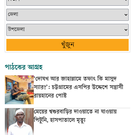
খুঁজুন
পাঠকের আগ্রহ
‘দোযখ আর জাহান্নামে তফাৎ কি মাসুদ
স্যার?’: চট্টগ্রামের এসপির উদ্দেশে সন্ত্রাসী
রায়হানের পোস্ট
মেয়ের শ্বশুরবাড়ির দাওয়াতে না যাওয়ায়
পিটুনি, হাসপাতালে মৃত্যু