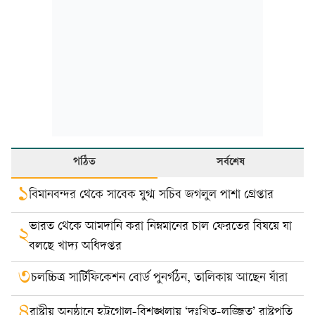
পঠিত
সর্বশেষ
১
বিমানবন্দর থেকে সাবেক যুগ্ম সচিব জগলুল পাশা গ্রেপ্তার
ভারত থেকে আমদানি করা নিম্নমানের চাল ফেরতের বিষয়ে যা
২
বলছে খাদ্য অধিদপ্তর
৩
চলচ্চিত্র সার্টিফিকেশন বোর্ড পুনর্গঠন, তালিকায় আছেন যাঁরা
৪
রাষ্ট্রীয় অনুষ্ঠানে হট্টগোল-বিশৃঙ্খলায় ‘দুঃখিত-লজ্জিত’ রাষ্ট্রপতি