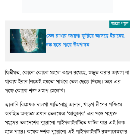
তেল রাখার জায়গা ফুরিয়ে আসছে ইরানের,
বন্ধ হতে পারে উৎপাদন
দ্বিতীয়ত, কোনো কোনো মহলে গুঞ্জন রয়েছে, মজুত করার জায়গা না
থাকায় ইরান নিজেই হয়তো সাগরে তেল ছেড়ে দিচ্ছে। তবে এর
পক্ষে কোনো শক্ত প্রমাণ মেলেনি।
জ্বালানি বিশ্লেষক দালগা খাতিনোগ্লু জানান, খাড়গ দ্বীপের পশ্চিমে
অবস্থিত অন্যতম প্রধান তেলক্ষেত্র ‘আবুজার’-এর সঙ্গে সংযুক্ত
সমুদ্রের তলদেশের পুরোনো পাইপলাইনটিতে ফাটল ধরে এই লিক
হতে পারে। কয়েক দশক পুরোনো এই পাইপলাইনটি রক্ষণাবেক্ষণের