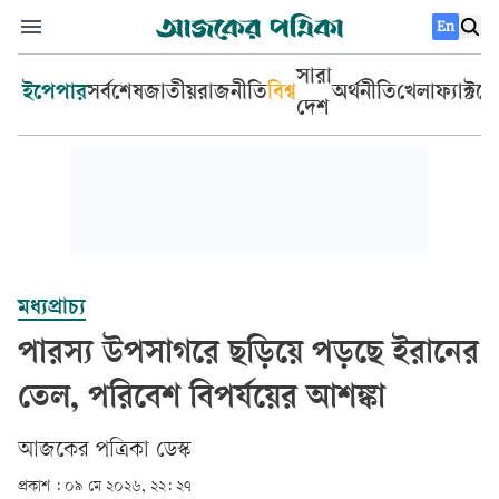
En
সারা
ইপেপার
সর্বশেষ
জাতীয়
রাজনীতি
বিশ্ব
অর্থনীতি
খেলা
ফ্যাক্টচ
দেশ
মধ্যপ্রাচ্য
পারস্য উপসাগরে ছড়িয়ে পড়ছে ইরানের
তেল, পরিবেশ বিপর্যয়ের আশঙ্কা
আজকের পত্রিকা ডেস্ক­
প্রকাশ :
০৯ মে ২০২৬, ২২: ২৭