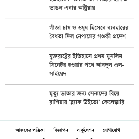
ইউরোপে সর্বোচ্চ তাপমাত্রার রেকর্ড
ভাঙল এবার অস্ট্রিয়ায়
গাঁজা চাষ ও ওষুধ হিসেবে ব্যবহারের
বৈধতা দিল নেপালের গণ্ডকী প্রদেশ
যুক্তরাষ্ট্রের ইতিহাসে প্রথম মুসলিম
সিনেটর হওয়ার পথে আবদুল এল-
সাইয়েদ
মৃত্যু ভাতার জন্য সেনাদের বিয়ে—
রাশিয়ায় ‘ব্ল্যাক উইডো’ কেলেঙ্কারি
আজকের পত্রিকা
বিজ্ঞাপন
সার্কুলেশন
যোগাযোগ