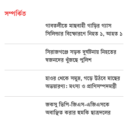
সম্পর্কিত
গাবতলীতে মাছবাহী গাড়ির গ্যাস
সিলিন্ডার বিস্ফোরণে নিহত ১, আহত ১
সিরাজগঞ্জে সড়ক দুর্ঘটনায় নিহতের
স্বজনদের খুঁজছে পুলিশ
হাওর থেকে সমুদ্র, গড়ে উঠবে মাছের
অভয়ারণ্য: মৎস্য ও প্রাণিসম্পদমন্ত্রী
জকসু ভিপি-জিএস-এজিএসকে
অবাঞ্ছিত করার হুমকি ছাত্রদলের