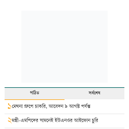
পঠিত
সর্বশেষ
১
মেঘনা গ্রুপে চাকরি, আবেদন ৯ আগস্ট পর্যন্ত
২
মন্ত্রী-এমপিদের সামনেই ইউএনওর আইফোন চুরি