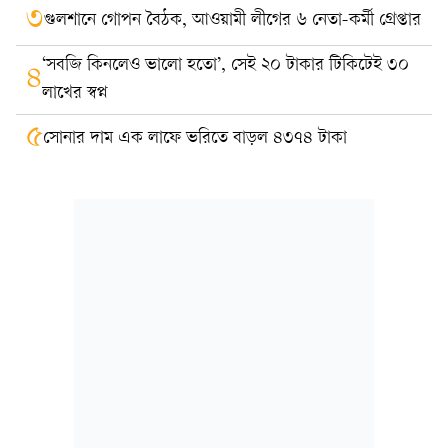
৩
গুলশানে গোপন বৈঠক, আওয়ামী লীগের ৬ নেতা-কর্মী গ্রেপ্তার
‘সবজি কিনলেও ভালো হতো’, সেই ২০ টাকার টিকিটেই ৩০
৪
লাখের স্বপ্ন
৫
সোনার দাম এক লাফে ভরিতে বাড়ল ৪৩৭৪ টাকা