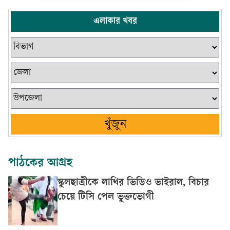
এলাকার খবর
খুঁজুন
পাঠকের আগ্রহ
স্কুলছাত্রীকে লাথির ভিডিও ভাইরাল, বিচার
চেয়ে টিসি পেল ভুক্তভোগী