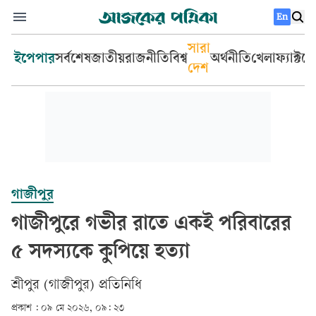
En
সারা
ইপেপার
সর্বশেষ
জাতীয়
রাজনীতি
বিশ্ব
অর্থনীতি
খেলা
ফ্যাক্টচ
দেশ
গাজীপুর
গাজীপুরে গভীর রাতে একই পরিবারের
৫ সদস্যকে কুপিয়ে হত্যা
শ্রীপুর (গাজীপুর) প্রতিনিধি
প্রকাশ :
০৯ মে ২০২৬, ০৯: ২৩