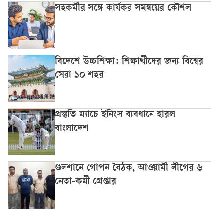
সহকর্মীর সঙ্গে কার্যকর সমন্বয়ের কৌশল
বিদেশে উচ্চশিক্ষা: শিক্ষার্থীদের জন্য বিশ্বের
সেরা ১০ শহর
প্রস্তুতি ম্যাচে ইনিংস ব্যবধানে হারল
বাংলাদেশ
গুলশানে গোপন বৈঠক, আওয়ামী লীগের ৬
নেতা-কর্মী গ্রেপ্তার