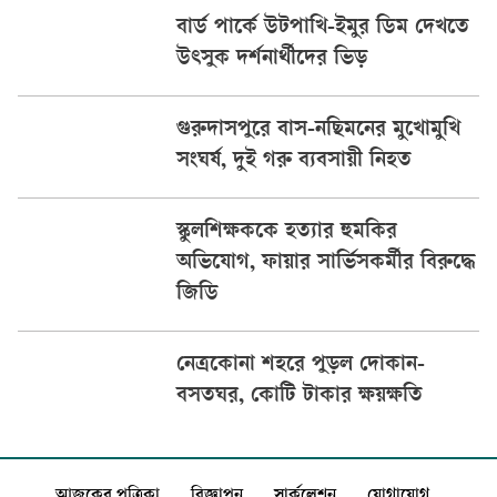
বার্ড পার্কে উটপাখি-ইমুর ডিম দেখতে
উৎসুক দর্শনার্থীদের ভিড়
গুরুদাসপুরে বাস-নছিমনের মুখোমুখি
সংঘর্ষ, দুই গরু ব্যবসায়ী নিহত
স্কুলশিক্ষককে হত্যার হুমকির
অভিযোগ, ফায়ার সার্ভিসকর্মীর বিরুদ্ধে
জিডি
নেত্রকোনা শহরে পুড়ল দোকান-
বসতঘর, কোটি টাকার ক্ষয়ক্ষতি
আজকের পত্রিকা
বিজ্ঞাপন
সার্কুলেশন
যোগাযোগ