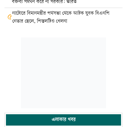
বক্তব্য সমর্থন করে না সরকার: ভারত
নাটোরে বিমানমন্ত্রীর পথসভা থেকে আটক যুবক বিএনপি
৫
নেতার ছেলে, পিস্তলটিও খেলনা
এলাকার খবর