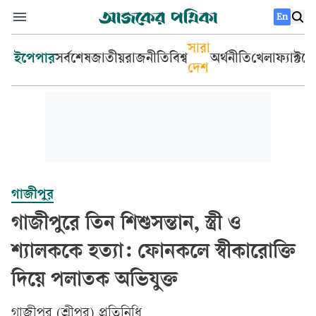
En
সারা
ইপেপার
সর্বশেষ
জাতীয়
রাজনীতি
বিশ্ব
অর্থনীতি
খেলা
ফ্যাক্টচ
দেশ
গাজীপুর
গাজীপুরে তিন শিশুসন্তান, স্ত্রী ও
শ্যালককে হত্যা: ফোনকলে স্বীকারোক্তি
দিয়ে পলাতক অভিযুক্ত
গাজীপুর (শ্রীপুর) প্রতিনিধি