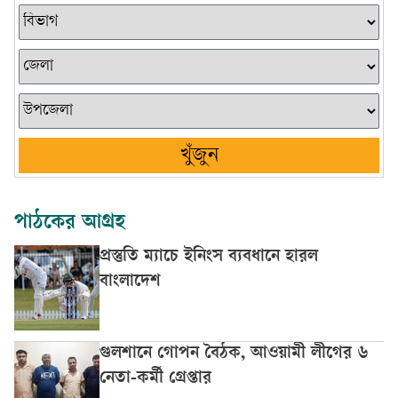
খুঁজুন
পাঠকের আগ্রহ
প্রস্তুতি ম্যাচে ইনিংস ব্যবধানে হারল
বাংলাদেশ
গুলশানে গোপন বৈঠক, আওয়ামী লীগের ৬
নেতা-কর্মী গ্রেপ্তার