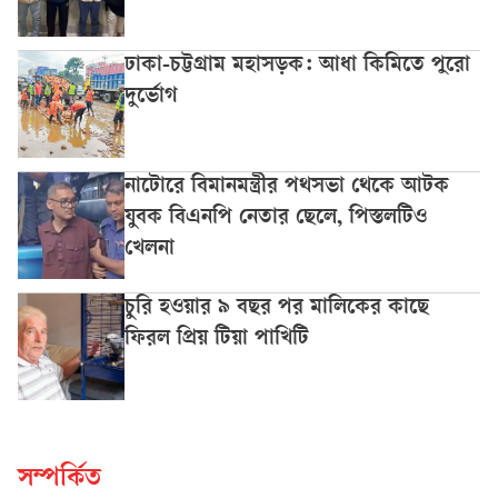
ঢাকা-চট্টগ্রাম মহাসড়ক: আধা কিমিতে পুরো
দুর্ভোগ
নাটোরে বিমানমন্ত্রীর পথসভা থেকে আটক
যুবক বিএনপি নেতার ছেলে, পিস্তলটিও
খেলনা
চুরি হওয়ার ৯ বছর পর মালিকের কাছে
ফিরল প্রিয় টিয়া পাখিটি
সম্পর্কিত