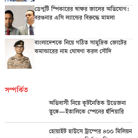
ডেপুটি স্পিকারের স্বাক্ষর জালের অভিযোগ:
বরগুনার এসি ল্যান্ডের বিরুদ্ধে মামলা
বাংলাদেশকে নিয়ে গঠিত সামুদ্রিক জোটের
কমান্ডারের নাম ঘোষণা করল সৌদি
সম্পর্কিত
অভিবাসী নিয়ে কূটনৈতিক উত্তেজনা
তুঙ্গে—ইতালিকে স্পেনের হুঁশিয়ারি
হোয়াইট হাউসে ট্রাম্পের ৪০০ মিলিয়ন