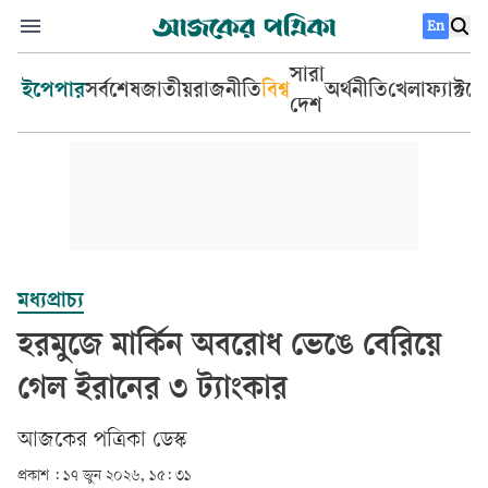
En
সারা
ইপেপার
সর্বশেষ
জাতীয়
রাজনীতি
বিশ্ব
অর্থনীতি
খেলা
ফ্যাক্টচ
দেশ
মধ্যপ্রাচ্য
হরমুজে মার্কিন অবরোধ ভেঙে বেরিয়ে
গেল ইরানের ৩ ট্যাংকার
আজকের পত্রিকা ডেস্ক­
প্রকাশ :
১৭ জুন ২০২৬, ১৫: ৩১