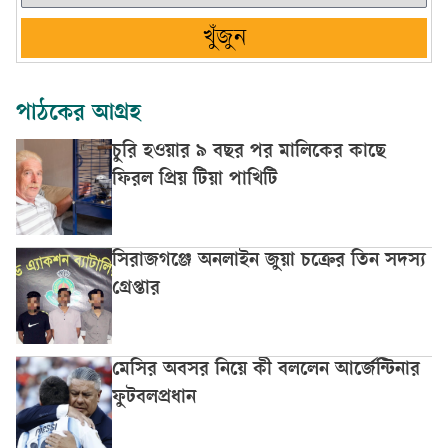
খুঁজুন
পাঠকের আগ্রহ
চুরি হওয়ার ৯ বছর পর মালিকের কাছে
ফিরল প্রিয় টিয়া পাখিটি
সিরাজগঞ্জে অনলাইন জুয়া চক্রের তিন সদস্য
গ্রেপ্তার
মেসির অবসর নিয়ে কী বললেন আর্জেন্টিনার
ফুটবলপ্রধান