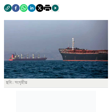
ছবি: সংগৃহীত