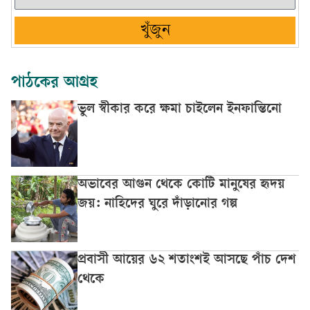
খুঁজুন
পাঠকের আগ্রহ
ভুল স্বীকার করে ক্ষমা চাইলেন ইনফান্তিনো
অভাবের আগুন থেকে কোটি মানুষের হৃদয়
জয়: নাহিদের ঘুরে দাঁড়ানোর গল্প
প্রবাসী আয়ের ৬২ শতাংশই আসছে পাঁচ দেশ
থেকে