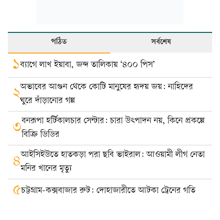
পঠিত
সর্বশেষ
১
ব্যাগে লাখ ইয়াবা, জব্দ তালিকায় ‘৪০০ পিস’
অভাবের আগুন থেকে কোটি মানুষের হৃদয় জয়: নাহিদের
২
ঘুরে দাঁড়ানোর গল্প
বনরূপা হর্টিকালচার সেন্টার: চারা উৎপাদন নয়, কিনে প্রকল্পে
৩
বিক্রি ডিডির
আইসিইউতে হাতকড়া পরা ছবি ভাইরাল: আওয়ামী লীগ নেতা
৪
মনির খানের মৃত্যু
৫
চট্টগ্রাম-কক্সবাজার রুট: দোহাজারীতে আটকা ট্রেনের গতি