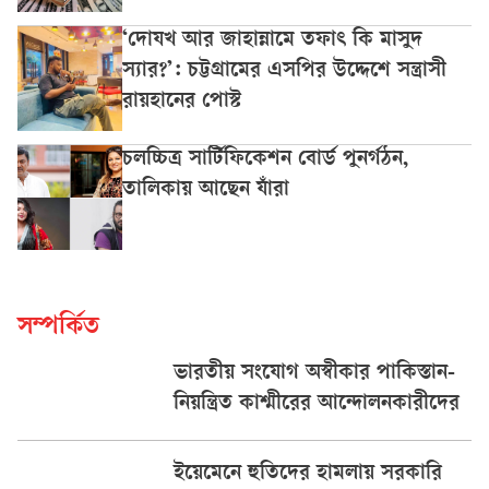
‘দোযখ আর জাহান্নামে তফাৎ কি মাসুদ
স্যার?’: চট্টগ্রামের এসপির উদ্দেশে সন্ত্রাসী
রায়হানের পোস্ট
চলচ্চিত্র সার্টিফিকেশন বোর্ড পুনর্গঠন,
তালিকায় আছেন যাঁরা
সম্পর্কিত
ভারতীয় সংযোগ অস্বীকার পাকিস্তান-
নিয়ন্ত্রিত কাশ্মীরের আন্দোলনকারীদের
ইয়েমেনে হুতিদের হামলায় সরকারি