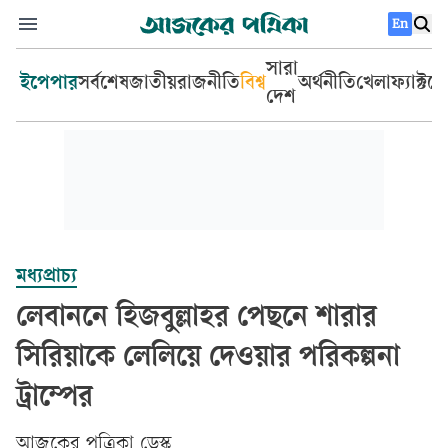
En
সারা
ইপেপার
সর্বশেষ
জাতীয়
রাজনীতি
বিশ্ব
অর্থনীতি
খেলা
ফ্যাক্টচ
দেশ
মধ্যপ্রাচ্য
লেবাননে হিজবুল্লাহর পেছনে শারার
সিরিয়াকে লেলিয়ে দেওয়ার পরিকল্পনা
ট্রাম্পের
আজকের পত্রিকা ডেস্ক­