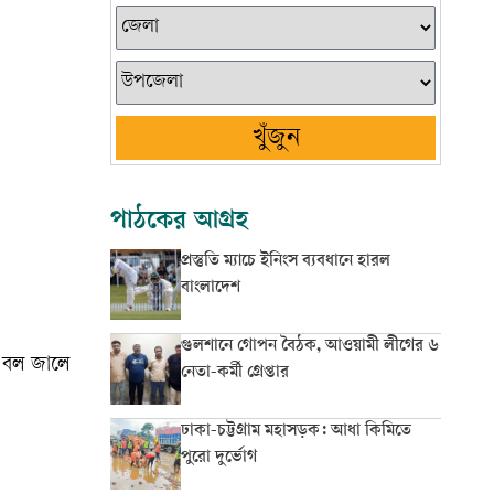
খুঁজুন
পাঠকের আগ্রহ
প্রস্তুতি ম্যাচে ইনিংস ব্যবধানে হারল
বাংলাদেশ
গুলশানে গোপন বৈঠক, আওয়ামী লীগের ৬
ে বল জালে
নেতা-কর্মী গ্রেপ্তার
ঢাকা-চট্টগ্রাম মহাসড়ক: আধা কিমিতে
পুরো দুর্ভোগ