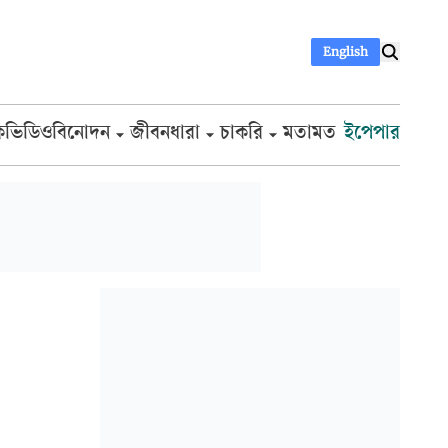
English
ক
ভিডিও
বিনোদন
জীবনধারা
চাকরি
মতামত
ইপেপার