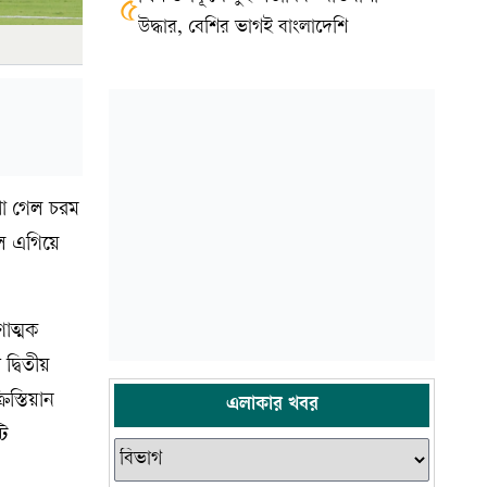
৫
উদ্ধার, বেশির ভাগই বাংলাদেশি
েখা গেল চরম
লে এগিয়ে
াত্মক
্বিতীয়
স্তিয়ান
এলাকার খবর
টি