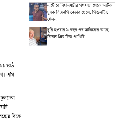
নাটোরে বিমানমন্ত্রীর পথসভা থেকে আটক
যুবক বিএনপি নেতার ছেলে, পিস্তলটিও
খেলনা
চুরি হওয়ার ৯ বছর পর মালিকের কাছে
ফিরল প্রিয় টিয়া পাখিটি
াকে ওঠে
বি। এমি
 চুলচেরা
ফারি।
বক্সের দিকে