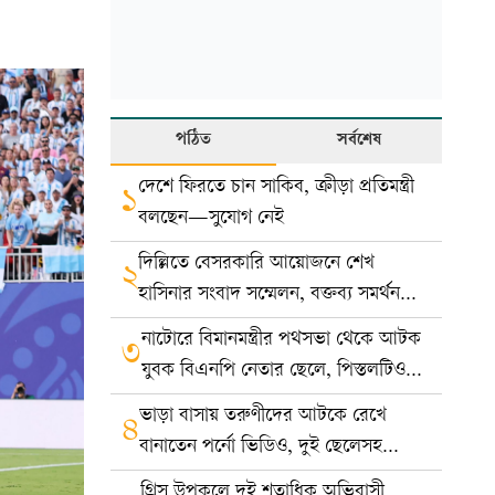
পঠিত
সর্বশেষ
দেশে ফিরতে চান সাকিব, ক্রীড়া প্রতিমন্ত্রী
১
বলছেন—সুযোগ নেই
দিল্লিতে বেসরকারি আয়োজনে শেখ
২
হাসিনার সংবাদ সম্মেলন, বক্তব্য সমর্থন
করে না সরকার: ভারত
নাটোরে বিমানমন্ত্রীর পথসভা থেকে আটক
৩
যুবক বিএনপি নেতার ছেলে, পিস্তলটিও
খেলনা
ভাড়া বাসায় তরুণীদের আটকে রেখে
৪
বানাতেন পর্নো ভিডিও, দুই ছেলেসহ
দম্পতি গ্রেপ্তার
গ্রিস উপকূলে দুই শতাধিক অভিবাসী