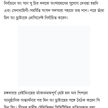
নির্বাচনে অং সান সু চির দলকে অংশগ্রহণের সুযোগ দেওয়া হয়নি
এবং সেনাবাহিনী-সমর্থিত সংসদ সদস্যরা সহজে জয় পান। পরে তাঁরা
মিন অং হ্লাইংকে প্রেসিডেন্ট নির্বাচিত করেন।
মঙ্গলবার বেইজিংয়ের জাঁকজমকপূর্ণ গ্রেট হল অব পিপলে
আনুষ্ঠানিক অভ্যর্থনার পর মিন অং হ্লাইংয়ের সঙ্গে বৈঠক করেন সি
চিন পিং। চীনের রাষ্ট্রীয় টেলিভিশন সিসিটিভির প্রতিবেদনে বলা