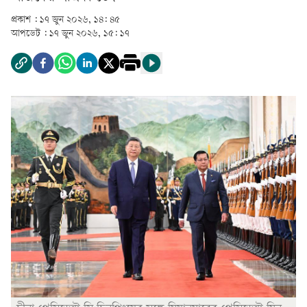
প্রকাশ :
১৭ জুন ২০২৬, ১৪: ৪৫
আপডেট :
১৭ জুন ২০২৬, ১৫: ১৭