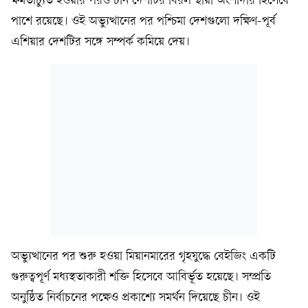
ক্ষমতাচ্যুত হওয়ার পরও চীন দেশটির বিরল স্থায়ী অংশীদার হিসেবে
পাশে রয়েছে। ওই অভ্যুত্থানের পর পশ্চিমা দেশগুলো দক্ষিণ-পূর্ব
এশিয়ার দেশটির সঙ্গে সম্পর্ক কমিয়ে দেয়।
অভ্যুত্থানের পর শুরু হওয়া মিয়ানমারের গৃহযুদ্ধে বেইজিং একটি
গুরুত্বপূর্ণ মধ্যস্থতাকারী শক্তি হিসেবে আবির্ভূত হয়েছে। সম্প্রতি
অনুষ্ঠিত নির্বাচনের পক্ষেও প্রকাশ্যে সমর্থন দিয়েছে চীন। ওই