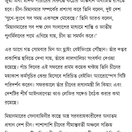
জুয়া এবং মাদক পাচারের বিরুদ্ধে কঠোর অভিযান অব্যাহত রাখতে
হবে। চীন-মিয়ানমার সম্পর্কের প্রশংসা করে তিনি বলেন, দুই দেশ
‘সুখে-দুঃখে সব সময় একসঙ্গে থেকেছে।’ তিনি আরও বলেন,
‘মিয়ানমারের সব পক্ষ যেন সংলাপের মাধ্যমে শান্তি ও জাতীয়
পুনর্মিলনের পথে এগিয়ে যায়, চীন তা সমর্থন করে।’
এর আগে গত সোমবার মিন অং হ্লাইং বেইজিংয়ে পৌঁছান। তাঁর দপ্তর
প্রকাশিত ছবিতে দেখা যায়, তাঁকে লালগালিচা সংবর্ধনা দেওয়া
হয়েছে। পাঁচ দিনের এই সফরের প্রথম কয়েক ঘণ্টায় তিনি চীনের
মহাকাশ কর্মসূচির কেন্দ্র হিসেবে পরিচিত বেইজিং অ্যারোস্পেস সিটি
পরিদর্শন করেন। সফরকালে তাঁর চীনের প্রধানমন্ত্রী লি কিয়াং এবং
দেশটির শীর্ষ আইনপ্রণেতা ঝাও লেজির সঙ্গেও বৈঠক করার কথা
রয়েছে।
মিয়ানমারের সেনাবাহিনীর কাছে অস্ত্র সরবরাহকারীদের অন্যতম
প্রধান দেশ চীন। পাশাপাশি চীনের সীমান্তবর্তী অঞ্চলে সক্রিয়