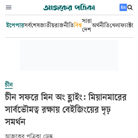
En
সারা
ইপেপার
সর্বশেষ
জাতীয়
রাজনীতি
বিশ্ব
অর্থনীতি
খেলা
ফ্যাক্টচ
দেশ
চীন
চীন সফরে মিন অং হ্লাইং: মিয়ানমারের
সার্বভৌমত্ব রক্ষায় বেইজিংয়ের দৃঢ়
সমর্থন
আজকের পত্রিকা ডেস্ক­