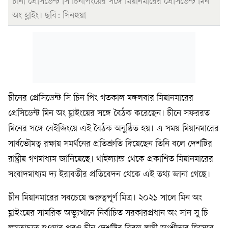
চীনা প্রেসিডেন্ট সি চিনপিংয়ের সঙ্গে মিয়ানমারের প্রেসিডেন্ট মিন
অং হ্লাইং। ছবি: সিনহুয়া
চীনের প্রেসিডেন্ট সি চিন পিং গতকাল মঙ্গলবার মিয়ানমারের
প্রেসিডেন্ট মিন অং হ্লাইংয়ের সঙ্গে বৈঠক করেছেন। চীনে সফররত
মিনের সঙ্গে বেইজিংয়ে এই বৈঠক অনুষ্ঠিত হয়। এ সময় মিয়ানমারের
সার্বভৌমত্ব রক্ষায় সমর্থনের প্রতিশ্রুতি দিয়েছেন তিনি বলে দেশটির
রাষ্ট্রীয় গণমাধ্যম জানিয়েছে। থাইল্যান্ড থেকে প্রকাশিত মিয়ানমারের
সংবাদমাধ্যম দ্য ইরাবতীর প্রতিবেদন থেকে এই তথ্য জানা গেছে।
চীন মিয়ানমারের সবচেয়ে গুরুত্বপূর্ণ মিত্র। ২০২১ সালে মিন অং
হ্লাইংয়ের সামরিক অভ্যুত্থানে নির্বাচিত সরকারপ্রধান অং সান সু চি