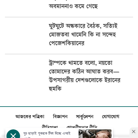
অবমাননাও কমে গেছে
ঘুটঘুটে অন্ধকারে বৈঠক, সত্যিই
মোজতবা খামেনি কি না সন্দেহ
পেজেশকিয়ানের
ট্রাম্পকে থামতে বলো, নয়তো
তোমাদের কঠিন আঘাত করব—
উপসাগরীয় দেশগুলোকে ইরানের
হুমকি
আজকের পত্রিকা
বিজ্ঞাপন
সার্কুলেশন
যোগাযোগ
নীতিমালা
গোপনীয়তার নীতি
সুচ ছাড়াই শূকরকে টিকা দিচ্ছে এআই