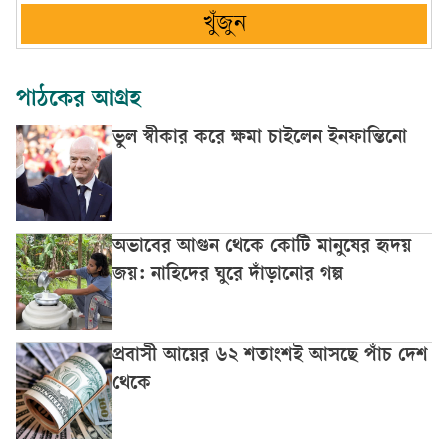
খুঁজুন
পাঠকের আগ্রহ
ভুল স্বীকার করে ক্ষমা চাইলেন ইনফান্তিনো
অভাবের আগুন থেকে কোটি মানুষের হৃদয়
জয়: নাহিদের ঘুরে দাঁড়ানোর গল্প
প্রবাসী আয়ের ৬২ শতাংশই আসছে পাঁচ দেশ
থেকে