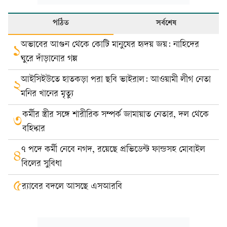
পঠিত
সর্বশেষ
অভাবের আগুন থেকে কোটি মানুষের হৃদয় জয়: নাহিদের
১
ঘুরে দাঁড়ানোর গল্প
আইসিইউতে হাতকড়া পরা ছবি ভাইরাল: আওয়ামী লীগ নেতা
২
মনির খানের মৃত্যু
কর্মীর স্ত্রীর সঙ্গে শারীরিক সম্পর্ক জামায়াত নেতার, দল থেকে
৩
বহিষ্কার
৭ পদে কর্মী নেবে নগদ, রয়েছে প্রভিডেন্ট ফান্ডসহ মোবাইল
৪
বিলের সুবিধা
৫
র‍্যাবের বদলে আসছে এসআরবি