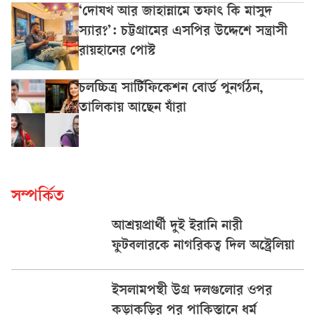
‘দোযখ আর জাহান্নামে তফাৎ কি মাসুদ
স্যার?’: চট্টগ্রামের এসপির উদ্দেশে সন্ত্রাসী
রায়হানের পোস্ট
চলচ্চিত্র সার্টিফিকেশন বোর্ড পুনর্গঠন,
তালিকায় আছেন যাঁরা
সম্পর্কিত
আশ্রয়প্রার্থী দুই ইরানি নারী
ফুটবলারকে নাগরিকত্ব দিল অস্ট্রেলিয়া
ইসলামপন্থী উগ্র দলগুলোর ওপর
কড়াকড়ির পর পাকিস্তানে ধর্ম