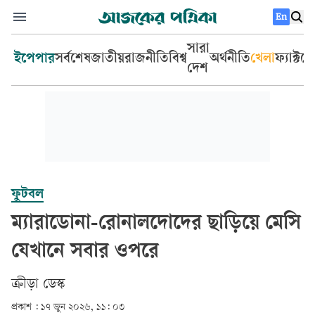
En
সারা
ইপেপার
সর্বশেষ
জাতীয়
রাজনীতি
বিশ্ব
অর্থনীতি
খেলা
ফ্যাক্টচ
দেশ
ফুটবল
ম্যারাডোনা-রোনালদোদের ছাড়িয়ে মেসি
যেখানে সবার ওপরে
ক্রীড়া ডেস্ক
প্রকাশ :
১৭ জুন ২০২৬, ১১: ০৩