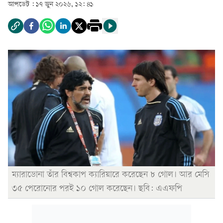
আপডেট :
১৭ জুন ২০২৬, ১২: ৪১
ম্যারাডোনা তাঁর বিশ্বকাপ ক্যারিয়ারে করেছেন ৮ গোল। আর মেসি
৩৫ পেরোনোর পরই ১০ গোল করেছেন। ছবি: এএফপি