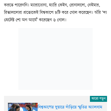
করতে পারেননি। ম্যারাডোনা, হ্যারি কেইন, রোনালদো, নেইমার,
রিভালদোরা প্রত্যেকেই বিশ্বকাপে ৮টি করে গোল করেছেন। অঁরি ‘দ্য
গ্রেটেস্ট শো অন আর্থে’ করেছেন ৬ গোল।
বিশ্বকাপের দুয়ারে দাঁড়িয়ে স্মৃতির অ্যালবাম