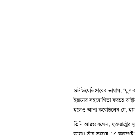
স্কট উয়েলিঙ্গারের ভাষায়, ‘যুক্তরা
ইরানের সহযোগিতা করতে অস্বীকৃ
হলেও আশা করেছিলেন যে, হয়তো
তিনি আরও বলেন, যুক্তরাষ্ট্রের
আনা। তাঁর ভাষায়, ‘এ কারণেই আম