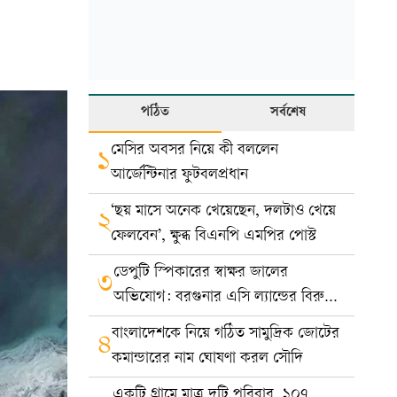
পঠিত
সর্বশেষ
মেসির অবসর নিয়ে কী বললেন
১
আর্জেন্টিনার ফুটবলপ্রধান
‘ছয় মাসে অনেক খেয়েছেন, দলটাও খেয়ে
২
ফেলবেন’, ক্ষুব্ধ বিএনপি এমপির পোস্ট
ডেপুটি স্পিকারের স্বাক্ষর জালের
৩
অভিযোগ: বরগুনার এসি ল্যান্ডের বিরুদ্ধে
মামলা
বাংলাদেশকে নিয়ে গঠিত সামুদ্রিক জোটের
৪
কমান্ডারের নাম ঘোষণা করল সৌদি
একটি গ্রামে মাত্র দুটি পরিবার, ১০৭