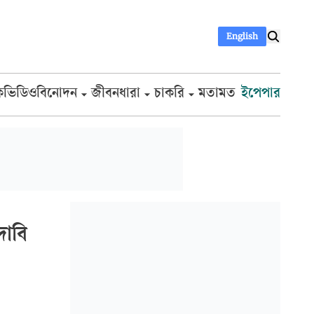
English
ক
ভিডিও
বিনোদন
জীবনধারা
চাকরি
মতামত
ইপেপার
দাবি