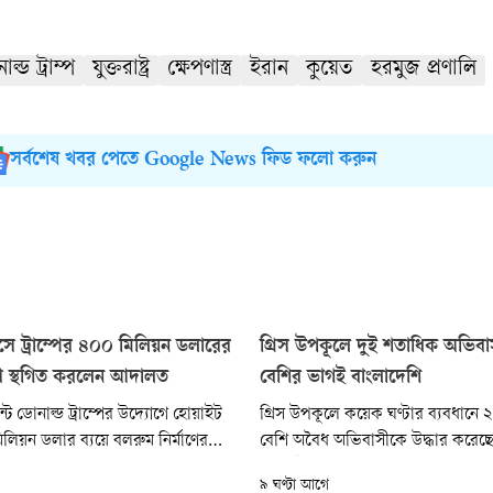
ল্ড ট্রাম্প
যুক্তরাষ্ট্র
ক্ষেপণাস্ত্র
ইরান
কুয়েত
হরমুজ প্রণালি
সর্বশেষ খবর পেতে Google News ফিড ফলো করুন
ে ট্রাম্পের ৪০০ মিলিয়ন ডলারের
গ্রিস উপকূলে দুই শতাধিক অভিবাস
াণ স্থগিত করলেন আদালত
বেশির ভাগই বাংলাদেশি
েন্ট ডোনাল্ড ট্রাম্পের উদ্যোগে হোয়াইট
গ্রিস উপকূলে কয়েক ঘণ্টার ব্যবধানে
িয়ন ডলার ব্যয়ে বলরুম নির্মাণের
বেশি অবৈধ অভিবাসীকে উদ্ধার করেছে
ে বন্ধের নির্দেশ দিয়েছেন দেশটির
গার্ড। উদ্ধার হওয়া এসব অভিবাসীর 
৯ ঘণ্টা আগে