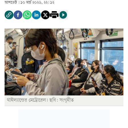
আপডেট :
১০ মার্চ ২০২৬, ২২: ১২
থাইল্যান্ডের মেট্রোরেল। ছবি: সংগৃহীত