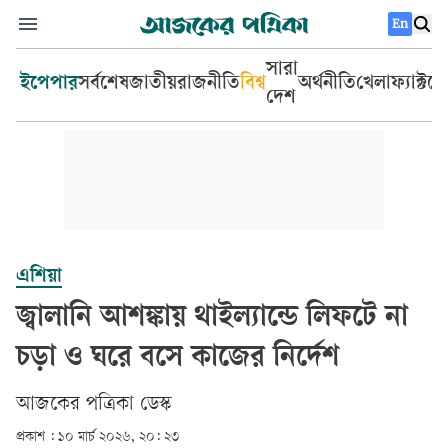
En
সারা
ইপেপার
সর্বশেষ
জাতীয়
রাজনীতি
বিশ্ব
অর্থনীতি
খেলা
ফ্যাক্টচ
দেশ
এশিয়া
জ্বালানি আশঙ্কায় থাইল্যান্ডে লিফটে না
চড়া ও ঘরে বসে কাজের নির্দেশ
আজকের পত্রিকা ডেস্ক­
প্রকাশ :
১০ মার্চ ২০২৬, ২০: ২৩