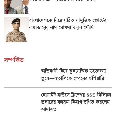
বরগুনার এসি ল্যান্ডের বিরুদ্ধে মামলা
বাংলাদেশকে নিয়ে গঠিত সামুদ্রিক জোটের
কমান্ডারের নাম ঘোষণা করল সৌদি
সম্পর্কিত
অভিবাসী নিয়ে কূটনৈতিক উত্তেজনা
তুঙ্গে—ইতালিকে স্পেনের হুঁশিয়ারি
হোয়াইট হাউসে ট্রাম্পের ৪০০ মিলিয়ন
ডলারের বলরুম নির্মাণ স্থগিত করলেন
আদালত