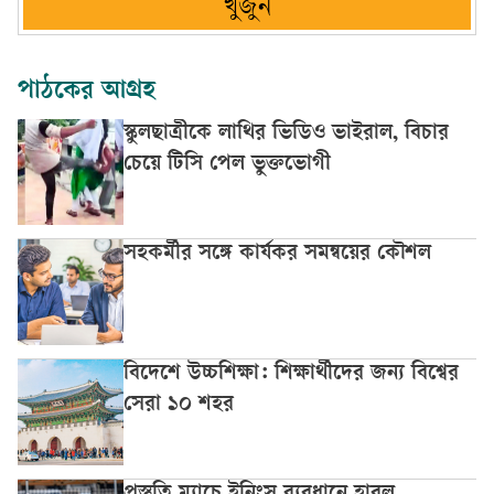
খুঁজুন
পাঠকের আগ্রহ
স্কুলছাত্রীকে লাথির ভিডিও ভাইরাল, বিচার
চেয়ে টিসি পেল ভুক্তভোগী
সহকর্মীর সঙ্গে কার্যকর সমন্বয়ের কৌশল
বিদেশে উচ্চশিক্ষা: শিক্ষার্থীদের জন্য বিশ্বের
সেরা ১০ শহর