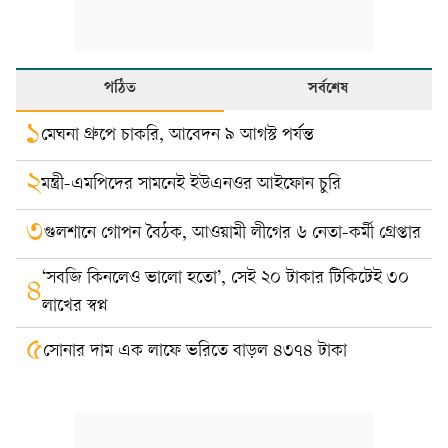
পঠিত
সর্বশেষ
১
মেঘনা গ্রুপে চাকরি, আবেদন ৯ আগস্ট পর্যন্ত
২
মন্ত্রী-এমপিদের সামনেই ইউএনওর আইফোন চুরি
৩
গুলশানে গোপন বৈঠক, আওয়ামী লীগের ৬ নেতা-কর্মী গ্রেপ্তার
‘সবজি কিনলেও ভালো হতো’, সেই ২০ টাকার টিকিটেই ৩০
৪
লাখের স্বপ্ন
৫
সোনার দাম এক লাফে ভরিতে বাড়ল ৪৩৭৪ টাকা