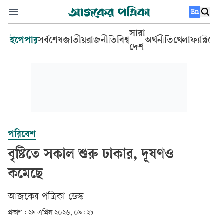
En
সারা
ইপেপার
সর্বশেষ
জাতীয়
রাজনীতি
বিশ্ব
অর্থনীতি
খেলা
ফ্যাক্টচ
দেশ
পরিবেশ
বৃষ্টিতে সকাল শুরু ঢাকার, দূষণও
কমেছে
আজকের পত্রিকা ডেস্ক­
প্রকাশ :
২৯ এপ্রিল ২০২৬, ০৯: ২৮