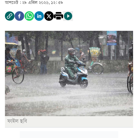
আপডেট :
২৯ এপ্রিল ২০২৬, ১২: ৫৯
ফাইল ছবি