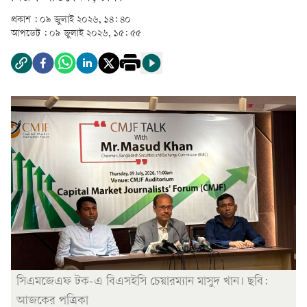
প্রকাশ :
০৯ জুলাই ২০২৬, ১৪: ৪০
আপডেট :
০৯ জুলাই ২০২৬, ১৫: ৫৫
সিএমজেএফ টক-এ বিএসইসি চেয়ারম্যান মাসুদ খান। ছবি:
আজকের পত্রিকা