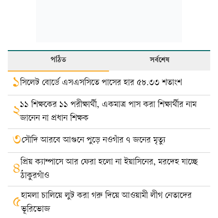
পঠিত
সর্বশেষ
১
সিলেট বোর্ডে এসএসসিতে পাসের হার ৫৮.৩৩ শতাংশ
১১ শিক্ষকের ১১ পরীক্ষার্থী, একমাত্র পাস করা শিক্ষার্থীর নাম
২
জানেন না প্রধান শিক্ষক
৩
সৌদি আরবে আগুনে পুড়ে নওগাঁর ৭ জনের মৃত্যু
প্রিয় ক্যাম্পাসে আর ফেরা হলো না ইয়াসিনের, মরদেহ যাচ্ছে
৪
ঠাকুরগাঁও
হামলা চালিয়ে লুট করা গরু দিয়ে আওয়ামী লীগ নেতাদের
৫
ভূরিভোজ