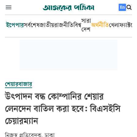
En
সারা
ইপেপার
সর্বশেষ
জাতীয়
রাজনীতি
বিশ্ব
অর্থনীতি
খেলা
ফ্যাক্টচ
দেশ
শেয়ারবাজার
উৎপাদন বন্ধ কোম্পানির শেয়ার
লেনদেন বাতিল করা হবে: বিএসইসি
চেয়ারম্যান
‎নিজস্ব প্রতিবেদক, ঢাকা‎