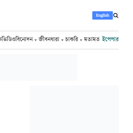
English
ক
ভিডিও
বিনোদন
জীবনধারা
চাকরি
মতামত
ইপেপার