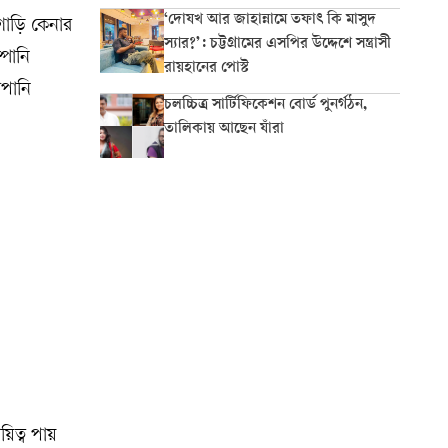
‘দোযখ আর জাহান্নামে তফাৎ কি মাসুদ
গাড়ি কেনার
স্যার?’: চট্টগ্রামের এসপির উদ্দেশে সন্ত্রাসী
্পানি
রায়হানের পোস্ট
পানি
চলচ্চিত্র সার্টিফিকেশন বোর্ড পুনর্গঠন,
তালিকায় আছেন যাঁরা
িত্ব পায়