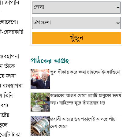
া। জাপানি
র
াংলাদেশে।
রি-বেসরকারি
খুঁজুন
যবস্থাপনা
পাঠকের আগ্রহ
ে তাঁকে
ভুল স্বীকার করে ক্ষমা চাইলেন ইনফান্তিনো
্রে জানা
ব্যবস্থাপনা
ে তিনি
অভাবের আগুন থেকে কোটি মানুষের হৃদয়
জয়: নাহিদের ঘুরে দাঁড়ানোর গল্প
বশ্য
যাটের
প্রবাসী আয়ের ৬২ শতাংশই আসছে পাঁচ
তুলে
দেশ থেকে
কোটি টাকা