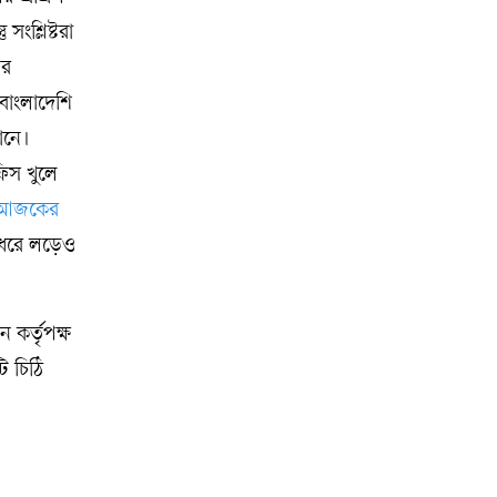
ংশ্লিষ্টরা
ির
বাংলাদেশি
ানে।
িস খুলে
আজকের
ন ধরে লড়েও
 কর্তৃপক্ষ
ি চিঠি