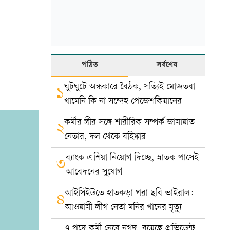
পঠিত
সর্বশেষ
ঘুটঘুটে অন্ধকারে বৈঠক, সত্যিই মোজতবা
১
খামেনি কি না সন্দেহ পেজেশকিয়ানের
কর্মীর স্ত্রীর সঙ্গে শারীরিক সম্পর্ক জামায়াত
২
নেতার, দল থেকে বহিষ্কার
ব্যাংক এশিয়া নিয়োগ দিচ্ছে, স্নাতক পাসেই
৩
আবেদনের সুযোগ
আইসিইউতে হাতকড়া পরা ছবি ভাইরাল:
৪
আওয়ামী লীগ নেতা মনির খানের মৃত্যু
৭ পদে কর্মী নেবে নগদ, রয়েছে প্রভিডেন্ট