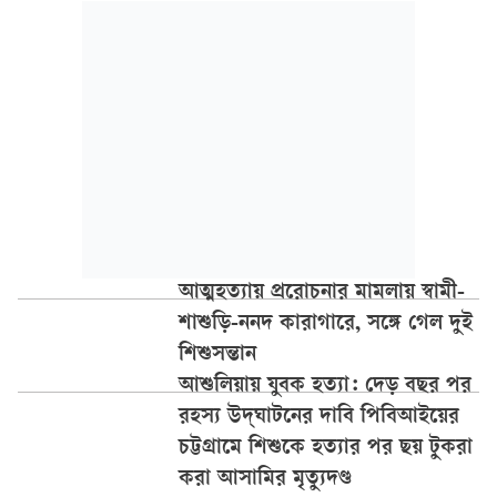
আত্মহত্যায় প্ররোচনার মামলায় স্বামী-
শাশুড়ি-ননদ কারাগারে, সঙ্গে গেল দুই
শিশুসন্তান
আশুলিয়ায় যুবক হত্যা: দেড় বছর পর
রহস্য উদ্‌ঘাটনের দাবি পিবিআইয়ের
চট্টগ্রামে শিশুকে হত্যার পর ছয় টুকরা
করা আসামির মৃত্যুদণ্ড