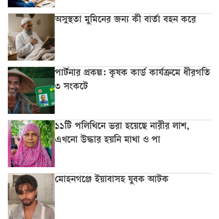
অসুস্থতা মুমিনের জন্য কী বার্তা বহন করে
পার্টনার প্রকল্প: কৃষক কার্ড কার্যক্রমে ধীরগতি
৩ সংকটে
১১টি পলিথিনে ভরা হয়েছে নারীর লাশ,
এখনো উদ্ধার হয়নি মাথা ও পা
মোহনগঞ্জে ইয়াবাসহ যুবক আটক