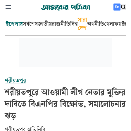
En
সারা
ইপেপার
সর্বশেষ
জাতীয়
রাজনীতি
বিশ্ব
অর্থনীতি
খেলা
ফ্যাক্টচ
দেশ
শরীয়তপুর
শরীয়তপুরে আওয়ামী লীগ নেতার মুক্তির
দাবিতে বিএনপির বিক্ষোভ, সমালোচনার
ঝড়
শরীয়তপুর প্রতিনিধি