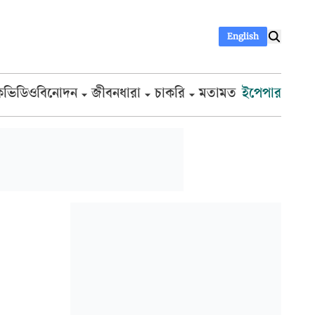
English
ক
ভিডিও
বিনোদন
জীবনধারা
চাকরি
মতামত
ইপেপার