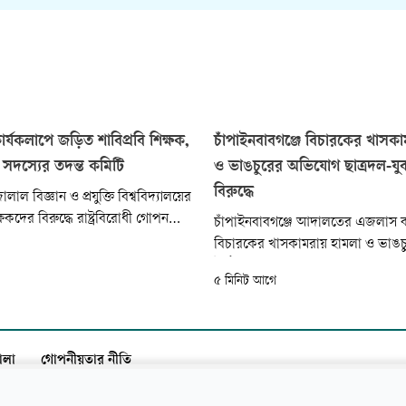
 কার্যকলাপে জড়িত শাবিপ্রবি শিক্ষক,
চাঁপাইনবাবগঞ্জে বিচারকের খাসক
৬ সদস্যের তদন্ত কমিটি
ও ভাঙচুরের অভিযোগ ছাত্রদল-য
বিরুদ্ধে
াল বিজ্ঞান ও প্রযুক্তি বিশ্ববিদ্যালয়ের
ক্ষকদের বিরুদ্ধে রাষ্ট্রবিরোধী গোপন
চাঁপাইনবাবগঞ্জে আদালতের এজলাস ক
়িত থাকা এবং বৈষম্যবিরোধী ছাত্র
বিচারকের খাসকামরায় হামলা ও ভাঙ
 লিপ্ত থাকার অভিযোগ অনুসন্ধানে ছয়
উঠেছে ছাত্রদল, যুবদল ও স্বেচ্ছাসেব
৫ মিনিট আগে
দন্ত কমিটি গঠন করেছে বিশ্ববিদ্যালয়
কর্মীদের বিরুদ্ধে। আজ রোববার দুপুরে
চাঁপাইনবাবগঞ্জে যুগ্ম জেলা ও দায়রা
আদালতে এ হামলার এ ঘটনা ঘটে।
ালা
গোপনীয়তার নীতি