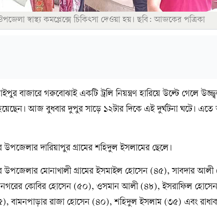
উপজেলা স্বাস্থ্য কমপ্লেক্সে চিকিৎসা দেওয়া হয়। ছবি: আজকের পত্রিকা
পুর বাজারে গরুবোঝাই একটি ট্রলি নিয়ন্ত্রণ হারিয়ে উল্টে গেলে উজ্জ
েছেন। আজ বুধবার দুপুর সাড়ে ১২টার দিকে এই দুর্ঘটনা ঘটে। এত
 উপজেলার দারিয়াপুর গ্রামের শহিদুল ইসলামের ছেলে।
গর উপজেলার মোনাখালী গ্রামের ইসমাইল হোসেন (৪৫), সাবদার আলী
ামনগরের কোবির হোসেন (৫০), ওসমান আলী (৪৮), ইসরাফিল হোসেন
), বামনপাড়ার রাজা হোসেন (৪০), শহিদুল ইসলাম (৩৫) এবং রাধাকা