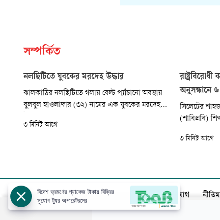
সম্পর্কিত
নলছিটিতে যুবকের মরদেহ উদ্ধার
রাষ্ট্রবিরোধী
অনুসন্ধানে 
ঝালকাঠির নলছিটিতে গলায় বেল্ট প্যাঁচানো অবস্থায়
বুলবুল হাওলাদার (৩২) নামের এক যুবকের মরদেহ
সিলেটের শাহজাল
উদ্ধার করেছে পুলিশ। আজ রোববার সকালে
(শাবিপ্রবি) শি
৩ মিনিট আগে
উপজেলার ৬ নম্বর কুশংগল ইউনিয়নের পশ্চিম
কার্যকলাপে জড
৩ মিনিট আগে
কুশাঙ্গল এলাকায় বাড়ির কাছের একটি গাছের সঙ্গে
আন্দোলন দমনে
হেলানো অবস্থায় তাঁর মরদেহ পাওয়া যায়।
সদস্যবিশিষ্ট ত
কর্তৃপক্ষ।
বিদেশ ভ্রমণের প্যাকেজ টাকায় বিক্রির
আজকের পত্রিকা
বিজ্ঞাপন
সার্কুলেশন
যোগাযোগ
নীতিম
সুযোগ ট্যুর অপারেটরদের