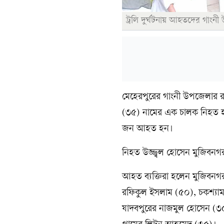
ট্রলি দুর্ঘটনায় আহতদের গাংনী 
মেহেরপুরের গাংনী উপজেলার রাই
(৩৫) নামের এক চালক নিহত হয়
জন আহত হন।
নিহত উজ্জ্বল হোসেন মুজিবনগর
আহত ব্যক্তিরা হলেন মুজিবন
রফিকুল ইসলাম (৫০), চকশ্য
যাদবপুরের নাজমুল হোসেন (৩৫