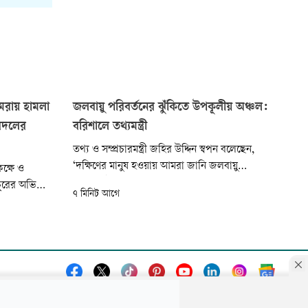
ামরায় হামলা
জলবায়ু পরিবর্তনের ঝুঁকিতে উপকূলীয় অঞ্চল:
ুবদলের
বরিশালে তথ্যমন্ত্রী
তথ্য ও সম্প্রচারমন্ত্রী জহির উদ্দিন স্বপন বলেছেন,
‘দক্ষিণের মানুষ হওয়ায় আমরা জানি জলবায়ু
ক্ষে ও
পরিবর্তনটা কেমন করে হচ্ছে। বৃষ্টির পরিমাণ, রোদের
চুরের অভিযোগ
৭ মিনিট আগে
পরিমাণ, তাপের পরিমাণ এবং পানির উচ্চতা দিনকে
ক দলের নেতা-
দিন কিন্তু বিলম্বিত হচ্ছে। বাংলাদেশে যেসব স্থান ঝুঁকির
মধ্যে থাকবে, তার মধ্যে আমাদের উপকূলীয় অঞ্চল...
 জজ ২য়