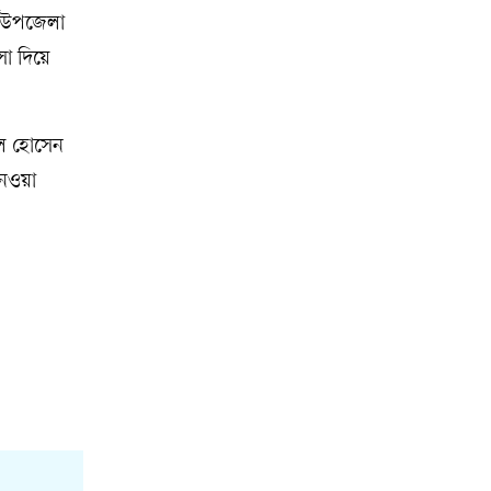
কে উপজেলা
সা দিয়ে
্বল হোসেন
েওয়া