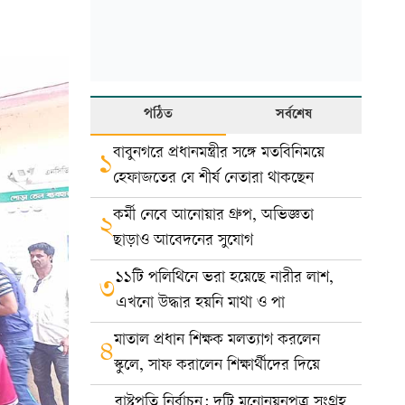
পঠিত
সর্বশেষ
বাবুনগরে প্রধানমন্ত্রীর সঙ্গে মতবিনিময়ে
১
হেফাজতের যে শীর্ষ নেতারা থাকছেন
কর্মী নেবে আনোয়ার গ্রুপ, অভিজ্ঞতা
২
ছাড়াও আবেদনের সুযোগ
১১টি পলিথিনে ভরা হয়েছে নারীর লাশ,
৩
এখনো উদ্ধার হয়নি মাথা ও পা
মাতাল প্রধান শিক্ষক মলত্যাগ করলেন
৪
স্কুলে, সাফ করালেন শিক্ষার্থীদের দিয়ে
রাষ্ট্রপতি নির্বাচন: দুটি মনোনয়নপত্র সংগ্রহ