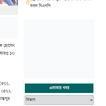
৫
করল বিএনপি
্বল হোসেন
ে আরও ১০
 (৫০),
এলাকার খবর
 (৫০),
ন্তপুর