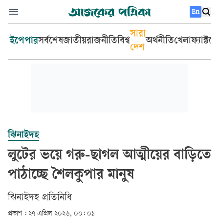
En
সারা
ইপেপার
সর্বশেষ
জাতীয়
রাজনীতি
বিশ্ব
অর্থনীতি
খেলা
ফ্যাক্টচ
দেশ
ঝিনাইদহ
লুটের ভয়ে গরু-ছাগল আত্মীয়ের বাড়িতে
পাঠাচ্ছে শৈলকুপার মানুষ
ঝিনাইদহ প্রতিনিধি
প্রকাশ :
২৭ এপ্রিল ২০২৬, ০০: ০১