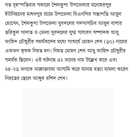
গত বৃহস্পতিবার সকালে শৈলকুপা উপজেলার মনোহরপুর
ইউনিয়নের মাধবপুর গ্রামে উপজেলা বিএনপির সভাপতি আবুল
হোসেন, শৈলকুপা উপজেলা যুবদলের সদস্যসচিব আবুল বাশার
তরিকুল সাদাত ও জেলা যুবদলের যুগ্ম সাধারণ সম্পাদক আবু
জাহিদ চৌধুরীর সমর্থকদের মধ্যে সংঘর্ষে মোহন শেখ (৬০) নামের
একজন কৃষক নিহত হন। নিহত মোহন শেখ আবু জাহিদ চৌধুরীর
সমর্থক ছিলেন। এই ঘটনায় ৪২ জনের নাম উল্লেখ করে এবং
২৫-২৬ জনকে অজ্ঞাতনামা আসামি করে থানায় হত্যা মামলা করেন
নিহতের ছেলে আব্দুর রশিদ শেখ।