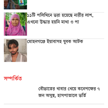
১১টি পলিথিনে ভরা হয়েছে নারীর লাশ,
এখনো উদ্ধার হয়নি মাথা ও পা
মোহনগঞ্জে ইয়াবাসহ যুবক আটক
সম্পর্কিত
বৌভাতের খাবার খেয়ে কনেপক্ষের ৭
জন অসুস্থ, হাসপাতালে ভর্তি