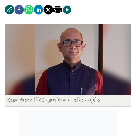
ওয়েল গ্রুপের সিইও নুরুল ইসলাম। ছবি: সংগৃহীত