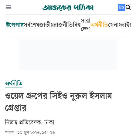
En
সারা
ইপেপার
সর্বশেষ
জাতীয়
রাজনীতি
বিশ্ব
অর্থনীতি
খেলা
ফ্যাক্টচ
দেশ
অর্থনীতি
ওয়েল গ্রুপের সিইও নুরুল ইসলাম
গ্রেপ্তার
‎নিজস্ব প্রতিবেদক, ঢাকা‎
প্রকাশ :
১০ জুন ২০২৬, ১৫: ০৬