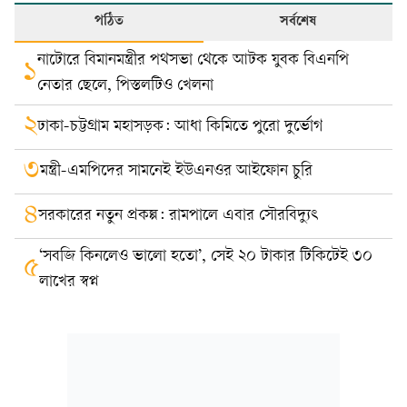
পঠিত
সর্বশেষ
নাটোরে বিমানমন্ত্রীর পথসভা থেকে আটক যুবক বিএনপি
১
নেতার ছেলে, পিস্তলটিও খেলনা
২
ঢাকা-চট্টগ্রাম মহাসড়ক: আধা কিমিতে পুরো দুর্ভোগ
৩
মন্ত্রী-এমপিদের সামনেই ইউএনওর আইফোন চুরি
৪
সরকারের নতুন প্রকল্প: রামপালে এবার সৌরবিদ্যুৎ
‘সবজি কিনলেও ভালো হতো’, সেই ২০ টাকার টিকিটেই ৩০
৫
লাখের স্বপ্ন