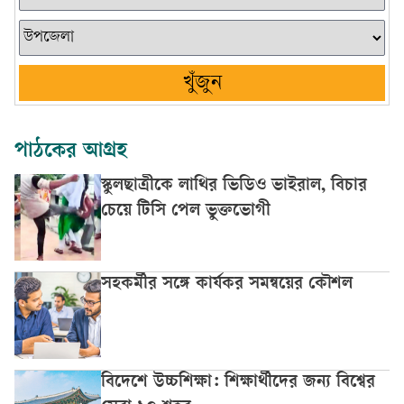
খুঁজুন
পাঠকের আগ্রহ
স্কুলছাত্রীকে লাথির ভিডিও ভাইরাল, বিচার
চেয়ে টিসি পেল ভুক্তভোগী
সহকর্মীর সঙ্গে কার্যকর সমন্বয়ের কৌশল
বিদেশে উচ্চশিক্ষা: শিক্ষার্থীদের জন্য বিশ্বের