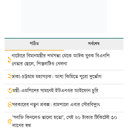
পঠিত
সর্বশেষ
নাটোরে বিমানমন্ত্রীর পথসভা থেকে আটক যুবক বিএনপি
১
নেতার ছেলে, পিস্তলটিও খেলনা
২
ঢাকা-চট্টগ্রাম মহাসড়ক: আধা কিমিতে পুরো দুর্ভোগ
৩
মন্ত্রী-এমপিদের সামনেই ইউএনওর আইফোন চুরি
৪
সরকারের নতুন প্রকল্প: রামপালে এবার সৌরবিদ্যুৎ
‘সবজি কিনলেও ভালো হতো’, সেই ২০ টাকার টিকিটেই ৩০
৫
লাখের স্বপ্ন