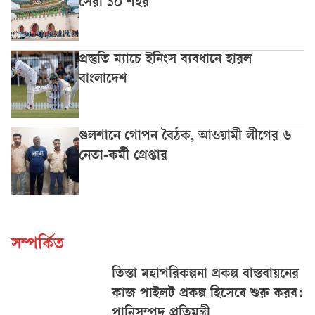
সেরা ১০ শহর
প্রস্তুতি ম্যাচে ইনিংস ব্যবধানে হারল
বাংলাদেশ
গুলশানে গোপন বৈঠক, আওয়ামী লীগের ৬
নেতা-কর্মী গ্রেপ্তার
সম্পর্কিত
তিস্তা মহাপরিকল্পনা প্রকল্প বাস্তবায়নের
কাজ পাইলট প্রকল্প হিসেবে শুরু করব:
পানিসম্পদ প্রতিমন্ত্রী