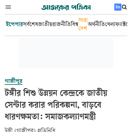
En
সারা
ইপেপার
সর্বশেষ
জাতীয়
রাজনীতি
বিশ্ব
অর্থনীতি
খেলা
ফ্যাক্টচ
দেশ
গাজীপুর
টঙ্গীর শিশু উন্নয়ন কেন্দ্রকে জাতীয়
সেন্টার করার পরিকল্পনা, বাড়বে
ধারণক্ষমতা: সমাজকল্যাণমন্ত্রী
টঙ্গী (গাজীপুর) প্রতিনিধি