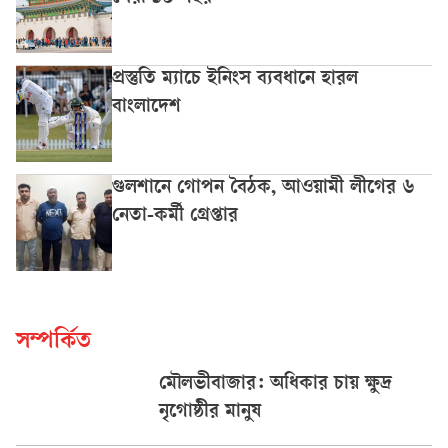
প্রস্তুতি ম্যাচে ইনিংস ব্যবধানে হারল
বাংলাদেশ
গুলশানে গোপন বৈঠক, আওয়ামী লীগের ৬
নেতা-কর্মী গ্রেপ্তার
সম্পর্কিত
মৌলভীবাজার: অধিকার চায় ক্ষুদ্র
নৃগোষ্ঠীর মানুষ