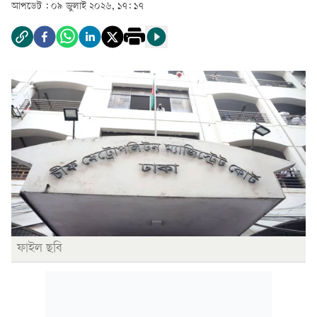
আপডেট :
০৯ জুলাই ২০২৬, ১৭: ১৭
ফাইল ছবি