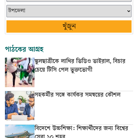
খুঁজুন
পাঠকের আগ্রহ
স্কুলছাত্রীকে লাথির ভিডিও ভাইরাল, বিচার
চেয়ে টিসি পেল ভুক্তভোগী
সহকর্মীর সঙ্গে কার্যকর সমন্বয়ের কৌশল
বিদেশে উচ্চশিক্ষা: শিক্ষার্থীদের জন্য বিশ্বের
সেরা ১০ শহর