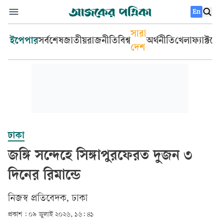
En
সারা
ইপেপার
সর্বশেষ
জাতীয়
রাজনীতি
বিশ্ব
অর্থনীতি
খেলা
ফ্যাক্টচ
দেশ
ঢাকা
জঙ্গি সন্দেহে সিঙ্গাপুরফেরত দুজন ৩
দিনের রিমান্ডে
‎নিজস্ব প্রতিবেদক, ঢাকা‎
প্রকাশ :
০৯ জুলাই ২০২৬, ১৬: ৪১