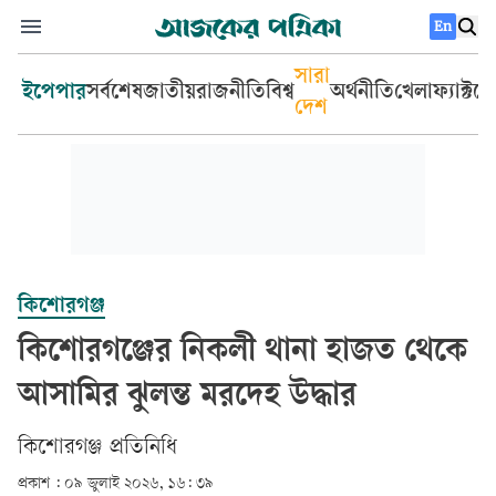
En
সারা
ইপেপার
সর্বশেষ
জাতীয়
রাজনীতি
বিশ্ব
অর্থনীতি
খেলা
ফ্যাক্টচ
দেশ
কিশোরগঞ্জ
কিশোরগঞ্জের নিকলী থানা হাজত থেকে
আসামির ঝুলন্ত মরদেহ উদ্ধার
কিশোরগঞ্জ প্রতিনিধি
প্রকাশ :
০৯ জুলাই ২০২৬, ১৬: ৩৯