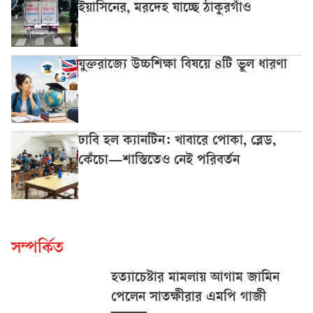
ইয়াসিনের, মরদেহ যাচ্ছে ঠাকুরগাঁও
যুক্তরাজ্যে উচ্চশিক্ষা বিষয়ে ৪টি ভুল ধারণা
ঢাবি হল ক্যানটিন: খাবারে পোকা, ব্লেড,
কেঁচো—শাস্তিতেও নেই পরিবর্তন
সম্পর্কিত
হত্যাচেষ্টার মামলায় আগাম জামিন
পেলেন সাতক্ষীরার এমপি গাজী