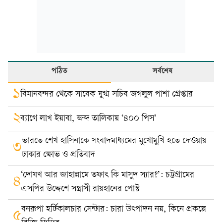
পঠিত
সর্বশেষ
১
বিমানবন্দর থেকে সাবেক যুগ্ম সচিব জগলুল পাশা গ্রেপ্তার
২
ব্যাগে লাখ ইয়াবা, জব্দ তালিকায় ‘৪০০ পিস’
ভারতে শেখ হাসিনাকে সংবাদমাধ্যমের মুখোমুখি হতে দেওয়ায়
৩
ঢাকার ক্ষোভ ও প্রতিবাদ
‘দোযখ আর জাহান্নামে তফাৎ কি মাসুদ স্যার?’: চট্টগ্রামের
৪
এসপির উদ্দেশে সন্ত্রাসী রায়হানের পোস্ট
বনরূপা হর্টিকালচার সেন্টার: চারা উৎপাদন নয়, কিনে প্রকল্পে
৫