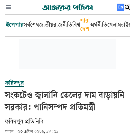
En
সারা
ইপেপার
সর্বশেষ
জাতীয়
রাজনীতি
বিশ্ব
অর্থনীতি
খেলা
ফ্যাক্টচ
দেশ
ফরিদপুর
সংকটেও জ্বালানি তেলের দাম বাড়ায়নি
সরকার: পানিসম্পদ প্রতিমন্ত্রী
ফরিদপুর প্রতিনিধি
প্রকাশ :
০৩ এপ্রিল ২০২৬, ১৮: ০১