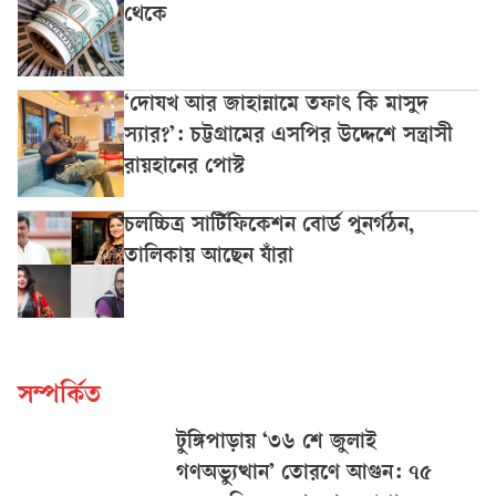
থেকে
‘দোযখ আর জাহান্নামে তফাৎ কি মাসুদ
স্যার?’: চট্টগ্রামের এসপির উদ্দেশে সন্ত্রাসী
রায়হানের পোস্ট
চলচ্চিত্র সার্টিফিকেশন বোর্ড পুনর্গঠন,
তালিকায় আছেন যাঁরা
সম্পর্কিত
টুঙ্গিপাড়ায় ‘৩৬ শে জুলাই
গণঅভ্যুত্থান’ তোরণে আগুন: ৭৫