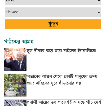
খুঁজুন
পাঠকের আগ্রহ
ভুল স্বীকার করে ক্ষমা চাইলেন ইনফান্তিনো
অভাবের আগুন থেকে কোটি মানুষের হৃদয়
জয়: নাহিদের ঘুরে দাঁড়ানোর গল্প
প্রবাসী আয়ের ৬২ শতাংশই আসছে পাঁচ দেশ