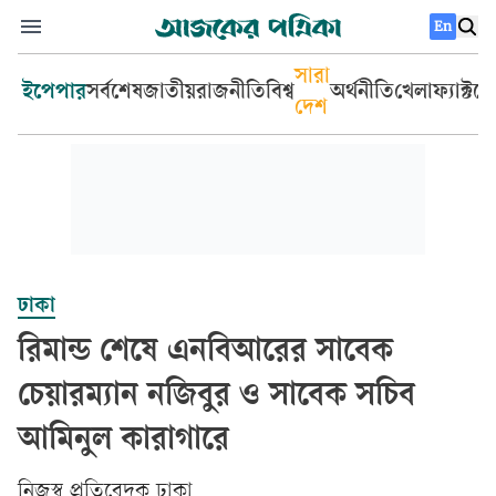
En
সারা
ইপেপার
সর্বশেষ
জাতীয়
রাজনীতি
বিশ্ব
অর্থনীতি
খেলা
ফ্যাক্টচ
দেশ
ঢাকা
রিমান্ড শেষে এনবিআরের সাবেক
চেয়ারম্যান নজিবুর ও সাবেক সচিব
আমিনুল কারাগারে
নিজস্ব প্রতিবেদক ঢাকা