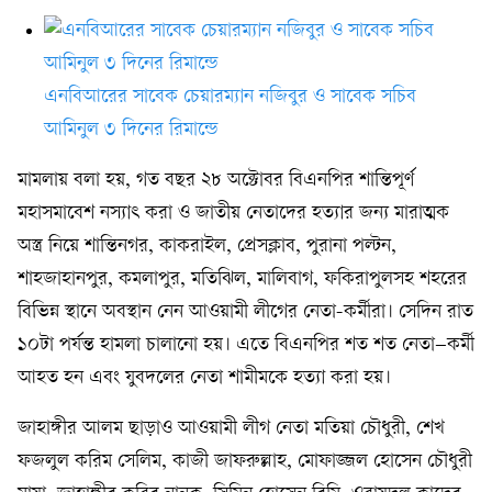
এনবিআরের সাবেক চেয়ারম্যান নজিবুর ও সাবেক সচিব
আমিনুল ৩ দিনের রিমান্ডে
মামলায় বলা হয়, গত বছর ২৮ অক্টোবর বিএনপির শান্তিপূর্ণ
মহাসমাবেশ নস্যাৎ করা ও জাতীয় নেতাদের হত্যার জন্য মারাত্মক
অস্ত্র নিয়ে শান্তিনগর, কাকরাইল, প্রেসক্লাব, পুরানা পল্টন,
শাহজাহানপুর, কমলাপুর, মতিঝিল, মালিবাগ, ফকিরাপুলসহ শহরের
বিভিন্ন স্থানে অবস্থান নেন আওয়ামী লীগের নেতা-কর্মীরা। সেদিন রাত
১০টা পর্যন্ত হামলা চালানো হয়। এতে বিএনপির শত শত নেতা–কর্মী
আহত হন এবং যুবদলের নেতা শামীমকে হত্যা করা হয়।
জাহাঙ্গীর আলম ছাড়াও আওয়ামী লীগ নেতা মতিয়া চৌধুরী, শেখ
ফজলুল করিম সেলিম, কাজী জাফরুল্লাহ, মোফাজ্জল হোসেন চৌধুরী