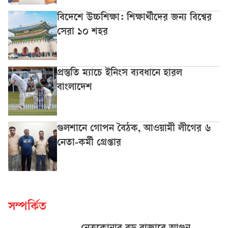
বিদেশে উচ্চশিক্ষা: শিক্ষার্থীদের জন্য বিশ্বের
সেরা ১০ শহর
প্রস্তুতি ম্যাচে ইনিংস ব্যবধানে হারল
বাংলাদেশ
গুলশানে গোপন বৈঠক, আওয়ামী লীগের ৬
নেতা-কর্মী গ্রেপ্তার
সম্পর্কিত