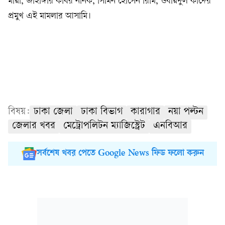
মায়া, জাহাঙ্গীর কবির নানক, সিমিন হোসেন রিমি, ওবায়দুল কাদের
প্রমুখ এই মামলার আসামি।
বিষয়:
ঢাকা জেলা
ঢাকা বিভাগ
কারাগার
নয়া পল্টন
জেলার খবর
মেট্রোপলিটন ম্যাজিস্ট্রেট
এনবিআর
সর্বশেষ খবর পেতে Google News ফিড ফলো করুন