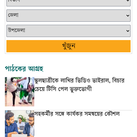
খুঁজুন
পাঠকের আগ্রহ
স্কুলছাত্রীকে লাথির ভিডিও ভাইরাল, বিচার
চেয়ে টিসি পেল ভুক্তভোগী
সহকর্মীর সঙ্গে কার্যকর সমন্বয়ের কৌশল