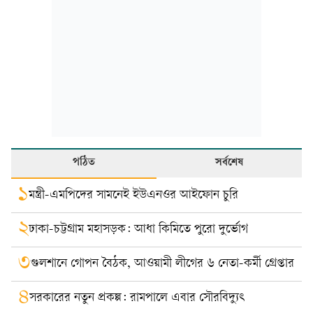
পঠিত
সর্বশেষ
১
মন্ত্রী-এমপিদের সামনেই ইউএনওর আইফোন চুরি
২
ঢাকা-চট্টগ্রাম মহাসড়ক: আধা কিমিতে পুরো দুর্ভোগ
৩
গুলশানে গোপন বৈঠক, আওয়ামী লীগের ৬ নেতা-কর্মী গ্রেপ্তার
৪
সরকারের নতুন প্রকল্প: রামপালে এবার সৌরবিদ্যুৎ