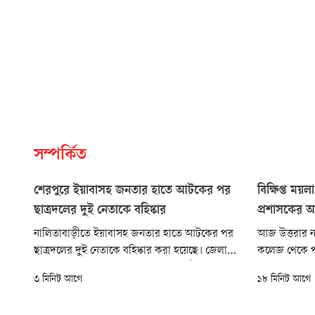
সম্পর্কিত
শেরপুরে ইয়াবাসহ জনতার হাতে আটকের পর
বিক্ষিপ্ত ময়
ছাত্রদলের দুই নেতাকে বহিষ্কার
প্রশাসকের অ
নালিতাবাড়ীতে ইয়াবাসহ জনতার হাতে আটকের পর
আজ উত্তরার নবা
ছাত্রদলের দুই নেতাকে বহিষ্কার করা হয়েছে। জেলা
কলেজ থেকে পরি
ছাত্রদলের এক বিজ্ঞপ্তিতে বলা হয়, সাংগঠনিক শৃঙ্খলা
এই পরিদর্শন ক
৩ মিনিট আগে
১৮ মিনিট আগে
ভঙ্গের সুনির্দিষ্ট অভিযোগের ভিত্তিতে বরুয়াজানি শহীদ
সেন্টার, দিয়াব
মুক্তিযোদ্ধা কলেজ ছাত্রদলের সভাপতি দেলোয়ার
করপোরেশনের ম