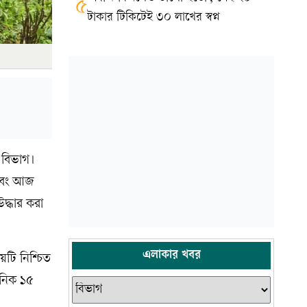
৫
টাকার টিকিটেই ৩০ লাখের স্বপ্ন
ন বিভাগ।
 এবং আজ
দ্ধার করা
এলাকার খবর
য়টি নিশ্চিত
ানিক ১৫