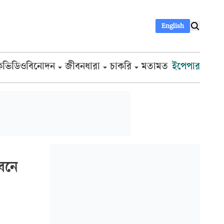
English
ক
ভিডিও
বিনোদন
জীবনধারা
চাকরি
মতামত
ইপেপার
 বনে