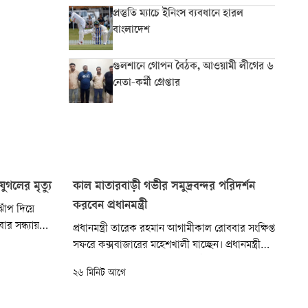
প্রস্তুতি ম্যাচে ইনিংস ব্যবধানে হারল
বাংলাদেশ
গুলশানে গোপন বৈঠক, আওয়ামী লীগের ৬
নেতা-কর্মী গ্রেপ্তার
যুগলের মৃত্যু
কাল মাতারবাড়ী গভীর সমুদ্রবন্দর পরিদর্শন
করবেন প্রধানমন্ত্রী
ঝাঁপ দিয়ে
র সন্ধ্যায়
প্রধানমন্ত্রী তারেক রহমান আগামীকাল রোববার সংক্ষিপ্ত
পজেলার
সফরে কক্সবাজারের মহেশখালী যাচ্ছেন। প্রধানমন্ত্রী
ে স্টেশনের
হিসেবে দায়িত্ব নেওয়ার পর প্রায় দুই মাসের মধ্যে এটি
২৬ মিনিট আগে
তাঁর দ্বিতীয় কক্সবাজার সফর। তবে মহেশখালীতে
এটিই তাঁর প্রথম সফর।