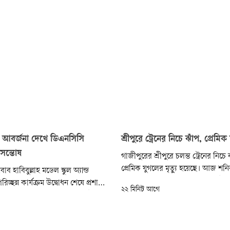
লা আবর্জনা দেখে ডিএনসিসি
শ্রীপুরে ট্রেনের নিচে ঝাঁপ, প্রেমিক 
সন্তোষ
গাজীপুরের শ্রীপুরে চলন্ত ট্রেনের নিচে 
প্রেমিক যুগলের মৃত্যু হয়েছে। আজ শনিবা
ব হাবিবুল্লাহ মডেল স্কুল অ্যান্ড
ঢাকা-ময়মনসিংহ রেলপথের শ্রীপুর উ
চ্ছন্ন কার্যক্রম উদ্বোধন শেষে প্রশাসক
২২ মিনিট আগে
রাজাবাড়ি ইউনিয়নের ইজ্জতপুর রেলওয়
রেন। বিভাগীয় প্রধানদের নিয়ে উত্তরা
উত্তর আউটার সিগনালে এ ঘটনা ঘটে।
াড়ি মেট্রোরেল, উত্তর সিটি
িয়াকো বন, ক্যান্টনমেন্ট এলাকা,