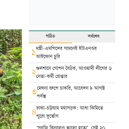
পঠিত
সর্বশেষ
মন্ত্রী-এমপিদের সামনেই ইউএনওর
১
আইফোন চুরি
গুলশানে গোপন বৈঠক, আওয়ামী লীগের ৬
২
নেতা-কর্মী গ্রেপ্তার
মেঘনা গ্রুপে চাকরি, আবেদন ৯ আগস্ট
৩
পর্যন্ত
ঢাকা-চট্টগ্রাম মহাসড়ক: আধা কিমিতে
৪
পুরো দুর্ভোগ
‘সবজি কিনলেও ভালো হতো’, সেই ২০