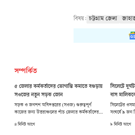
বিষয়:
চট্টগ্রাম জেলা
জাহা
সম্পর্কিত
৫ জেলার কর্মকর্তাদের ভোগান্তি কমাতে বগুড়ায়
সিলেটে দুর্ঘ
সওজের নতুন সড়ক জোন
বাস মালিকক
সড়ক ও জনপথ অধিদপ্তরের (সওজ) গুরুত্বপূর্ণ
সিলেটের ওসমান
কাজের জন্য উত্তরাঞ্চলের পাঁচ জেলার কর্মকর্তাদের
সংঘর্ষে ৯ জন
এত দিন রংপুরে যেতে হতো। তাঁদের ভোগান্তি কমাতে
পরিবহনের দুই 
৪ মিনিট আগে
৯ মিনিট আগে
বগুড়ায় সওজের নতুন সড়ক জোন উদ্বোধন করা
করা হয়েছে। এ
হয়েছে।
মধ্যে চালকসহ হ