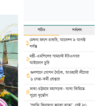
পঠিত
সর্বশেষ
মেঘনা গ্রুপে চাকরি, আবেদন ৯ আগস্ট
১
পর্যন্ত
মন্ত্রী-এমপিদের সামনেই ইউএনওর
২
আইফোন চুরি
গুলশানে গোপন বৈঠক, আওয়ামী লীগের
৩
৬ নেতা-কর্মী গ্রেপ্তার
ঢাকা-চট্টগ্রাম মহাসড়ক: আধা কিমিতে
৪
পুরো দুর্ভোগ
‘সবজি কিনলেও ভালো হতো’, সেই ২০