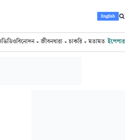
English
ক
ভিডিও
বিনোদন
জীবনধারা
চাকরি
মতামত
ইপেপার