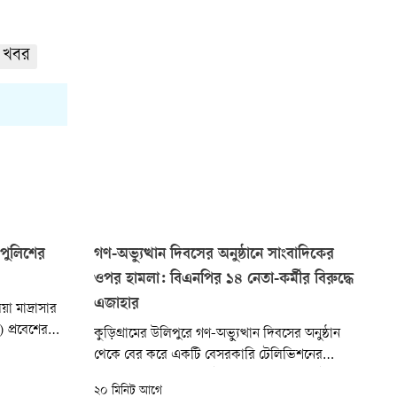
 খবর
 পুলিশের
গণ-অভ্যুত্থান দিবসের অনুষ্ঠানে সাংবাদিকের
ওপর হামলা: বিএনপির ১৪ নেতা-কর্মীর বিরুদ্ধে
এজাহার
 মাদ্রাসার
 প্রবেশের
কুড়িগ্রামের উলিপুরে গণ-অভ্যুত্থান দিবসের অনুষ্ঠান
তা-কর্মীরা।
থেকে বের করে একটি বেসরকারি টেলিভিশনের
 চাইলে
সাংবাদিক মোহাম্মদ জুবাইরের ওপর হামলার ঘটনায়
২০ মিনিট আগে
য়ে তাঁদের