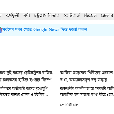
জ
কর্ণফুলী
নদী
চট্টগ্রাম বিভাগ
কোস্টগার্ড
ডিজেল
জেলার
সর্বশেষ খবর পেতে Google News ফিড ফলো করুন
টনায় দুই বাসের রেজিস্ট্রেশন বাতিল,
আলিয়া মাদ্রাসায় শিবিরের প্রবেশে
ে চালকসহ হাজির হওয়ার নির্দেশ
বাধা, ককটেলসদৃশ বস্তু উদ্ধার
ীনগরে যাত্রীবাহী বাসের মুখোমুখি
রাজধানীর বকশীবাজারে সরকারি আলিয়া
 নিহতের ঘটনায় বেঙ্গল ও ইউনিক
আবাসিক হল আল্লামা কাশগরীতে (রহ.)
বাসের রেজিস্ট্রেশন সাময়িক বাতিল
চেষ্টা করেছেন ইসলামী ছাত্রশিবিরের নে
১৫ মিনিট আগে
কই সঙ্গে বাস মালিকদের পাঁচ দিনের
আজ শনিবার দুপুরে হলের দিকে যেতে
াজির হয়ে দুর্ঘটনার বিষয়ে ব্যাখ্যা
বকশীবাজার মোড়ে পুলিশ ব্যারিকেড দি