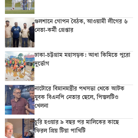
গুলশানে গোপন বৈঠক, আওয়ামী লীগের ৬
নেতা-কর্মী গ্রেপ্তার
ঢাকা-চট্টগ্রাম মহাসড়ক: আধা কিমিতে পুরো
দুর্ভোগ
নাটোরে বিমানমন্ত্রীর পথসভা থেকে আটক
যুবক বিএনপি নেতার ছেলে, পিস্তলটিও
খেলনা
চুরি হওয়ার ৯ বছর পর মালিকের কাছে
ফিরল প্রিয় টিয়া পাখিটি