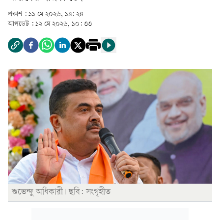
প্রকাশ :
১১ মে ২০২৬, ১৪: ২৪
আপডেট :
১২ মে ২০২৬, ১০: ৩৩
শুভেন্দু অধিকারী। ছবি: সংগৃহীত