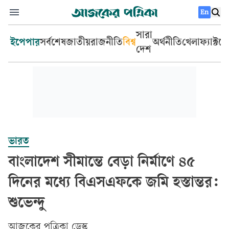
En
সারা
ইপেপার
সর্বশেষ
জাতীয়
রাজনীতি
বিশ্ব
অর্থনীতি
খেলা
ফ্যাক্টচ
দেশ
ভারত
বাংলাদেশ সীমান্তে বেড়া নির্মাণে ৪৫
দিনের মধ্যে বিএসএফকে জমি হস্তান্তর:
শুভেন্দু
আজকের পত্রিকা ডেস্ক­