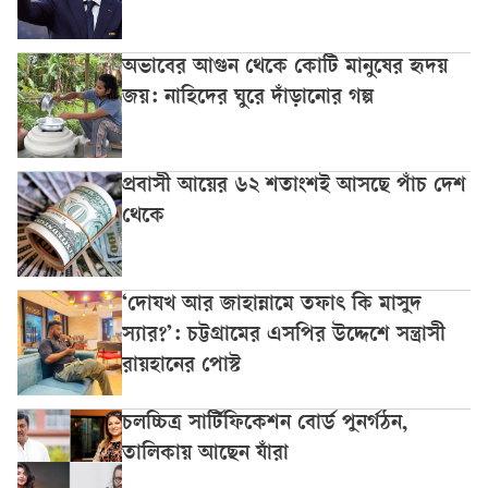
অভাবের আগুন থেকে কোটি মানুষের হৃদয়
জয়: নাহিদের ঘুরে দাঁড়ানোর গল্প
প্রবাসী আয়ের ৬২ শতাংশই আসছে পাঁচ দেশ
থেকে
‘দোযখ আর জাহান্নামে তফাৎ কি মাসুদ
স্যার?’: চট্টগ্রামের এসপির উদ্দেশে সন্ত্রাসী
রায়হানের পোস্ট
চলচ্চিত্র সার্টিফিকেশন বোর্ড পুনর্গঠন,
তালিকায় আছেন যাঁরা