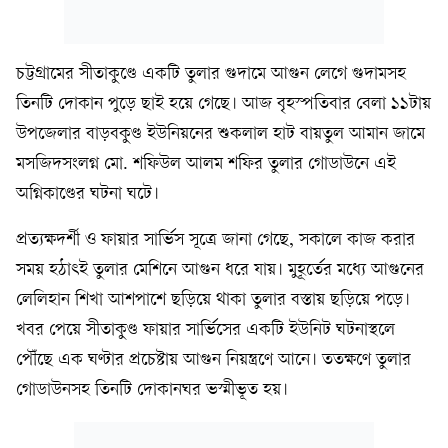
চট্টগ্রামের সীতাকুণ্ডে একটি তুলার গুদামে আগুন লেগে গুদামসহ
তিনটি দোকান পুড়ে ছাই হয়ে গেছে। আজ বৃহস্পতিবার বেলা ১১টায়
উপজেলার বাড়বকুণ্ড ইউনিয়নের শুকলাল হাট বায়তুল আমান জামে
মসজিদসংলগ্ন মো. শফিউল আলম শফির তুলার গোডাউনে এই
অগ্নিকাণ্ডের ঘটনা ঘটে।
প্রত্যক্ষদর্শী ও ফায়ার সার্ভিস সূত্রে জানা গেছে, সকালে কাজ করার
সময় হঠাৎই তুলার মেশিনে আগুন ধরে যায়। মুহূর্তের মধ্যে আগুনের
লেলিহান শিখা আশপাশে ছড়িয়ে থাকা তুলার বস্তায় ছড়িয়ে পড়ে।
খবর পেয়ে সীতাকুণ্ড ফায়ার সার্ভিসের একটি ইউনিট ঘটনাস্থলে
পৌঁছে এক ঘণ্টার প্রচেষ্টায় আগুন নিয়ন্ত্রণে আনে। ততক্ষণে তুলার
গোডাউনসহ তিনটি দোকানঘর ভস্মীভূত হয়।