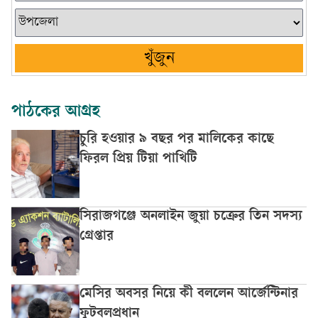
খুঁজুন
পাঠকের আগ্রহ
চুরি হওয়ার ৯ বছর পর মালিকের কাছে
ফিরল প্রিয় টিয়া পাখিটি
সিরাজগঞ্জে অনলাইন জুয়া চক্রের তিন সদস্য
গ্রেপ্তার
মেসির অবসর নিয়ে কী বললেন আর্জেন্টিনার
ফুটবলপ্রধান