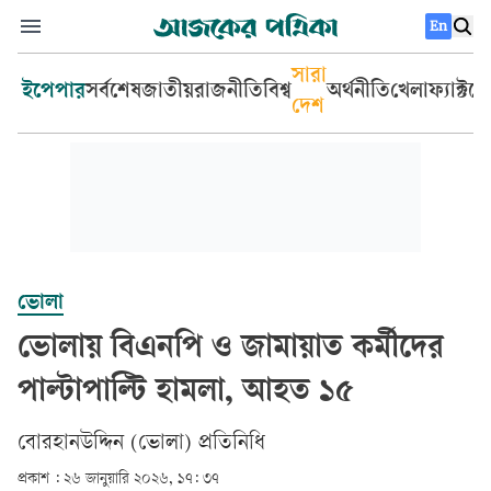
En
সারা
ইপেপার
সর্বশেষ
জাতীয়
রাজনীতি
বিশ্ব
অর্থনীতি
খেলা
ফ্যাক্টচ
দেশ
ভোলা
ভোলায় বিএনপি ও জামায়াত কর্মীদের
পাল্টাপাল্টি হামলা, আহত ১৫
বোরহানউদ্দিন (ভোলা) প্রতিনিধি
প্রকাশ :
২৬ জানুয়ারি ২০২৬, ১৭: ৩৭