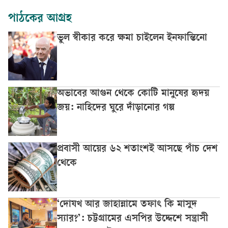
পাঠকের আগ্রহ
ভুল স্বীকার করে ক্ষমা চাইলেন ইনফান্তিনো
অভাবের আগুন থেকে কোটি মানুষের হৃদয়
জয়: নাহিদের ঘুরে দাঁড়ানোর গল্প
প্রবাসী আয়ের ৬২ শতাংশই আসছে পাঁচ দেশ
থেকে
‘দোযখ আর জাহান্নামে তফাৎ কি মাসুদ
স্যার?’: চট্টগ্রামের এসপির উদ্দেশে সন্ত্রাসী