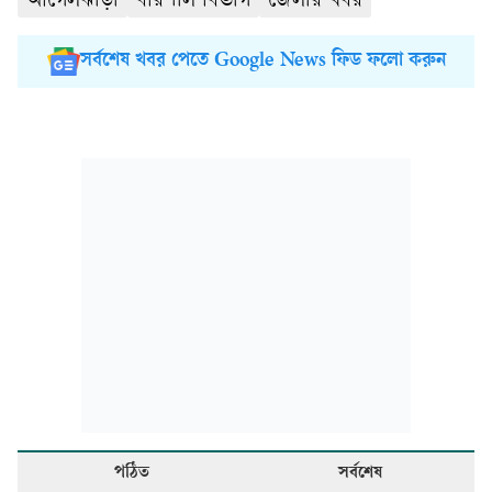
আগৈলঝাড়া
বরিশাল বিভাগ
জেলার খবর
সর্বশেষ খবর পেতে Google News ফিড ফলো করুন
পঠিত
সর্বশেষ