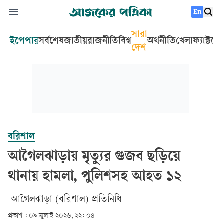
En
সারা
ইপেপার
সর্বশেষ
জাতীয়
রাজনীতি
বিশ্ব
অর্থনীতি
খেলা
ফ্যাক্টচ
দেশ
বরিশাল
আগৈলঝাড়ায় মৃত্যুর গুজব ছড়িয়ে
থানায় হামলা, পুলিশসহ আহত ১২
আগৈলঝাড়া (বরিশাল) প্রতিনিধি
প্রকাশ :
০৯ জুলাই ২০২৬, ২২: ০৪