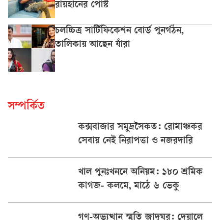
রায়হানের পোস্ট
চলচ্চিত্র সার্টিফিকেশন বোর্ড পুনর্গঠন,
তালিকায় আছেন যাঁরা
সম্পর্কিত
কক্সবাজার সমুদ্রসৈকত: রোমাঞ্চকর
সেবায় নেই নিরাপত্তা ও নজরদারি
খাল পুনঃখননে অনিয়ম: ১৮০ শ্রমিক
কাগজ- কলমে, মাঠে ৬ ভেকু
গণ-অভ্যুত্থান স্মৃতি জাদুঘর: দেয়ালে