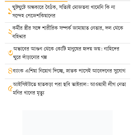
ঘুটঘুটে অন্ধকারে বৈঠক, সত্যিই মোজতবা খামেনি কি না
১
সন্দেহ পেজেশকিয়ানের
কর্মীর স্ত্রীর সঙ্গে শারীরিক সম্পর্ক জামায়াত নেতার, দল থেকে
২
বহিষ্কার
অভাবের আগুন থেকে কোটি মানুষের হৃদয় জয়: নাহিদের
৩
ঘুরে দাঁড়ানোর গল্প
৪
ব্যাংক এশিয়া নিয়োগ দিচ্ছে, স্নাতক পাসেই আবেদনের সুযোগ
আইসিইউতে হাতকড়া পরা ছবি ভাইরাল: আওয়ামী লীগ নেতা
৫
মনির খানের মৃত্যু