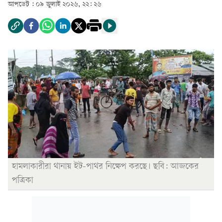
আপডেট :
০৯ জুলাই ২০২৬, ২২: ২৬
হামলাকারীরা থানায় ইট-পাথর নিক্ষেপ করছে। ছবি: আজকের
পত্রিকা