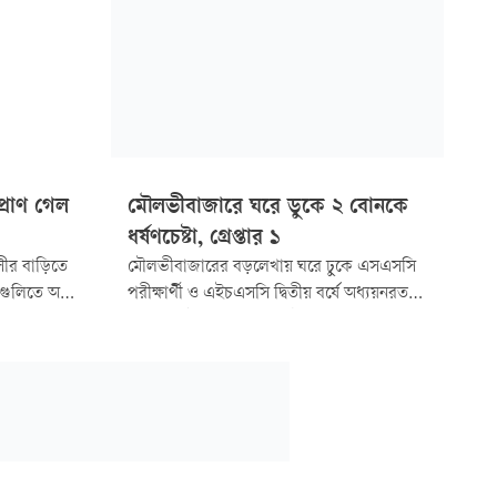
্রাণ গেল
মৌলভীবাজারে ঘরে ডুকে ২ বোনকে
ধর্ষণচেষ্টা, গ্রেপ্তার ১
ীর বাড়িতে
মৌলভীবাজারের বড়লেখায় ঘরে ঢুকে এসএসসি
গুলিতে অন্য
পরীক্ষার্থী ও এইচএসসি দ্বিতীয় বর্ষে অধ্যয়নরত
৭ এপ্রিল)
শিক্ষার্থী দুই বোনকে ধর্ষণচেষ্টাকালে মিথুন দাস
েলার
নামের (২৭) প্রতিবেশী এক যুবককে আটক করেন
গ্রামে
ভুক্তভোগী পরিবারের সদস্যরা। এরপর
ড়িতে এই ঘটনা
ধর্ষণচেষ্টাকারী যুবকের বাবা, চাচা, ভাইসহ স্বজনেরা
দলবদ্ধভাবে অস্ত্র নিয়ে হামলা ও ভাঙচুর চালিয়ে....