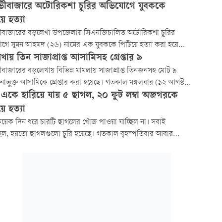
ী মেডিকেল কলেজ হাসপাতালে ভর্তি করা হয়েছে।
ীবাজারে অটোরিকশা চুরির অভিযোগে যুবককে
ে হত্যা
বাজারের বড়লেখা উপজেলায় সিএনজিচালিত অটোরিকশা চুরির
গে সুমন আহমদ (২৬) নামের এক যুবককে পিটিয়ে হত্যা করা হয়েছে।
ায় একজন গুরুতর আহত হন। আজ সোমবার সকালে উপজেলার সদর
ায় তিন সাজাপ্রাপ্ত আসামিসহ গ্রেপ্তার ৯
নের ডিমাই ওসমানীবাজার এলাকায় এ ঘটনা ঘটে। সুমন আহমদ
াজারের বড়লেখায় বিভিন্ন মামলায় সাজাপ্রাপ্ত তিনজনসহ মোট ৯
সদর উপজেলার রামকৃষ্ণপুর গ্রামের হারিছ আলীর ছেলে।
াভুক্ত আসামিকে গ্রেপ্তার করা হয়েছে। গতকাল মঙ্গলবার (১২ আগস্ট)
িভিন্ন স্থানে অভিযান চালিয়ে তাঁদের গ্রেপ্তার করা হয়েছে। আজ বুধবার
একে হারিয়ে যায় ৫ ছাগল, ২০ ফুট লম্বা অজগরকে
 আদালতের মাধ্যমে তাঁদের কারাগারে পাঠানো হয়েছে।
ে হত্যা
 কয়েক দিন ধরে চারটি ছাগলের খোঁজ পাওয়া যাচ্ছিল না। সবাই
িল, হয়তো ছাগলগুলো চুরি হয়েছে। গতকাল বৃহস্পতিবার আবার
কটি ছাগল হারিয়ে যায়। পরে দেখা যায়, বিশাল এক অজগর ছাগলটি
খাচ্ছে। তখন সবাই বলতে থাকে, অজগরই সব ছাগল খেয়েছে এত দিন।
লাকার সবাই দেশীয় অস্ত্র নিয়ে সাপটি পিটিয়ে হত্যা করে।