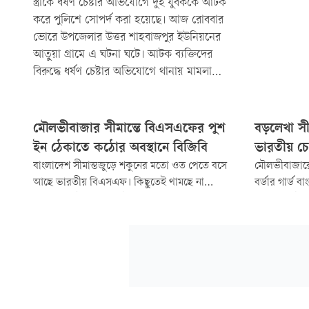
স্ত্রীকে ধর্ষণ চেষ্টার অভিযোগে দুই যুবককে আটক
করে পুলিশে সোপর্দ করা হয়েছে। আজ রোববার
ভোরে উপজেলার উত্তর শাহবাজপুর ইউনিয়নের
আতুয়া গ্রামে এ ঘটনা ঘটে। আটক ব্যক্তিদের
বিরুদ্ধে ধর্ষণ চেষ্টার অভিযোগে থানায় মামলা
হয়েছে।
মৌলভীবাজার সীমান্তে বিএসএফের পুশ
বড়লেখা সী
ইন ঠেকাতে কঠোর অবস্থানে বিজিবি
ভারতীয় চ
বাংলাদেশ সীমান্তজুড়ে শকুনের মতো ওত পেতে বসে
মৌলভীবাজারে
আছে ভারতীয় বিএসএফ। কিছুতেই থামছে না
বর্ডার গার্ড 
তাদের পুশ ইনের অপচেষ্টা। কিছুদিন ধরে দিনে ও
হামলার চেষ্টা
রাতে মৌলভীবাজার জেলার বড়লেখা উপজেলার
ভারতীয় চোরা
পাল্লাতল, নিউ পাল্লাতল, লাতু, গান্দাইল, বোবারতল
ও উত্তর ষাইটঘর সীমান্ত দিয়ে ৩০-৪০ জনকে পুশ
ইনের চেষ্টা চালিয়ে ব্যর্থ হয়েছে বিএসএফ।