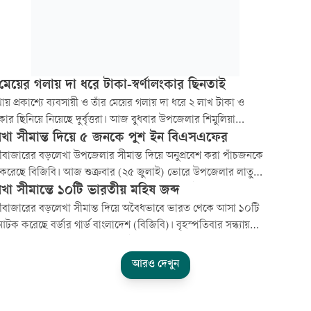
মেয়ের গলায় দা ধরে টাকা-স্বর্ণালংকার ছিনতাই
য় প্রকাশ্যে ব্যবসায়ী ও তাঁর মেয়ের গলায় দা ধরে ২ লাখ টাকা ও
ালংকার ছিনিয়ে নিয়েছে দুর্বৃত্তরা। আজ বুধবার উপজেলার শিমুলিয়া
য় এ ঘটনা ঘটে। এ ঘটনায় এলাকায় আতঙ্ক বিরাজ করছে। খবর পেয়ে
খা সীমান্ত দিয়ে ৫ জনকে পুশ ইন বিএসএফের
ঘটনাস্থলে পরিদর্শন করেছে।
বাজারের বড়লেখা উপজেলার সীমান্ত দিয়ে অনুপ্রবেশ করা পাঁচজনকে
রেছে বিজিবি। আজ শুক্রবার (২৫ জুলাই) ভোরে উপজেলার লাতু
র সীমান্তবর্তী এলাকার কুমারশাইল থেকে তাদের আটক করা হয়।
খা সীমান্তে ১০টি ভারতীয় মহিষ জব্দ
 সীমান্তরক্ষী বাহিনী (বিএসএফ) তাদের বাংলাদেশে পুশ ইন করেছে
বাজারের বড়লেখা সীমান্ত দিয়ে অবৈধভাবে ভারত থেকে আসা ১০টি
ানায় বিজিবি।
টক করেছে বর্ডার গার্ড বাংলাদেশ (বিজিবি)। বৃহস্পতিবার সন্ধ্যায়
র লাতু সীমান্তবর্তী এলাকার বরাইল নামক স্থান থেকে মহিষগুলো
করা হয়।
আরও দেখুন