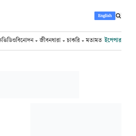
English
ক
ভিডিও
বিনোদন
জীবনধারা
চাকরি
মতামত
ইপেপার