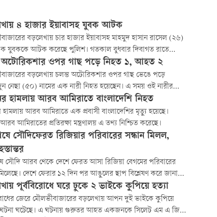
খায় ৪ হাজার ইয়াবাসহ যুবক আটক
বাজারের বড়লেখায় চার হাজার ইয়াবাসহ মাহমুদ হাসান রাসেল (২৬)
এক যুবককে আটক করেছে পুলিশ। গতকাল বুধবার দিবাগত রাতে
া পৌরসভার পূর্ব গাজিটেকা মসজিদের সামনে থেকে তাঁকে আটক করা
ত অটোরিকশার ওপর গাছ পড়ে নিহত ১, আহত ২
বাজারের বড়লেখায় চলন্ত অটোরিকশার ওপর গাছ ভেঙে পড়ে
ন নেছা (৫০) নামের এক নারী নিহত হয়েছেন। এ সময় ওই নারীর
ী ও অটোরিকশাচালক গুরুতর আহত হয়েছেন। আজ বুধবার (১৮ মার্চ)
ের হামলায় আরব আমিরাতে বাংলাদেশি নিহত
র দিকে উপজেলার বারইগ্রাম এলাকায় বড়লেখা-চান্দগ্রাম আঞ্চলিক
 হামলায় আরব আমিরাতে এক প্রবাসী বাংলাদেশির মৃত্যু হয়েছে।
 দুর্ঘটনা ঘটে।
ত আরব আমিরাতের প্রতিরক্ষা মন্ত্রণালয় এ তথ্য নিশ্চিত করেছে।
ষে সৌদিফেরত রিজিয়ার পরিবারের সন্ধান মিলল,
স্তান্তর
ে সৌদি আরব থেকে দেশে ফেরত আসা রিজিয়া বেগমের পরিবারের
 মিলেছে। দেশে ফেরার ১২ দিন পর আঙুলের ছাপ বিশ্লেষণ করে জানা
 তাঁর বাড়ি মৌলভীবাজার জেলার বড়লেখা উপজেলার মামদনগর গ্রামে।
খায় পূর্ববিরোধে ঘরে ঢুকে ২ ভাইকে কুপিয়ে হত্যা
বিরোধের জেরে মৌলভীবাজারের বড়লেখায় আপন দুই ভাইকে কুপিয়ে
র ঘটনা ঘটেছে। এ ঘটনায় গুরুতর আহত একজনকে সিলেট এম এ জি