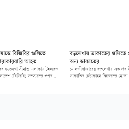
মান্তে বিজিবির গুলিতে
বড়লেখায় ডাকাতের গুলিতে প
োরাকারবারি আহত
অন্য ডাকাতের
র বড়লেখা সীমান্ত এলাকায় টহলরত
মৌলভীবাজারের বড়লেখায় এক প্রবাস
বাংলাদেশ (বিজিবি) সদস্যদের ওপর
ডাকাতির চেষ্টাকালে নিজেদের ছোড়া 
র সময় আত্মরক্ষার্থে গুলির ঘটনায় এক
এক ডাকাত নিহত হয়েছে। সোমবার (২
কারবারি আহত হয়েছেন।
দিবাগত রাত সাড়ে ৩টার দিকে উপজ
দাসেরবাজার ইউনিয়নের দক্ষিণ লঘাটি 
যুক্তরাষ্ট্রপ্রবাসী আব্দুল কুদ্দুসের বা
ঘটে।