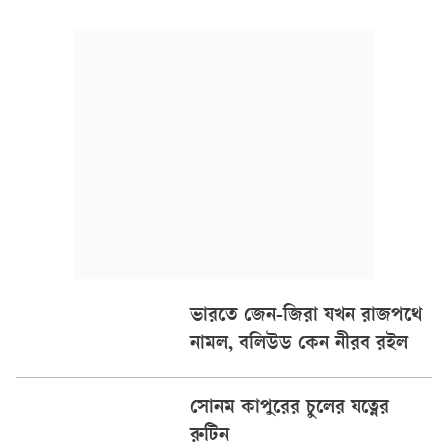
শুরু হচ্ছে নতুন সিজনের কাজ।
ভারতে জেন-জিরা যখন রাজপথে
নামল, বলিউড কেন নীরব রইল
সোনম কাপুরের চুলের যত্নের
রুটিন