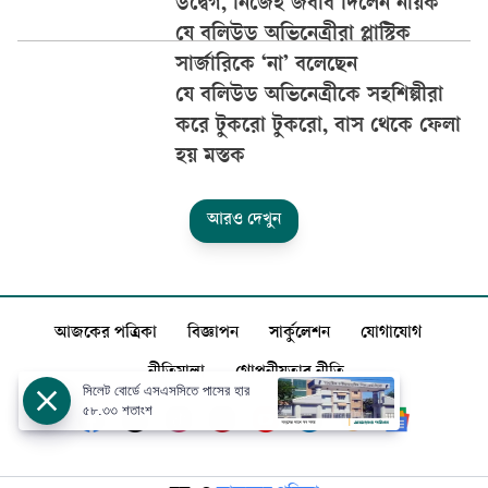
উদ্বেগ, নিজেই জবাব দিলেন নায়ক
যে বলিউড অভিনেত্রীরা প্লাস্টিক
সার্জারিকে ‘না’ বলেছেন
যে বলিউড অভিনেত্রীকে সহশিল্পীরা
করে টুকরো টুকরো, বাস থেকে ফেলা
হয় মস্তক
আরও দেখুন
আজকের পত্রিকা
বিজ্ঞাপন
সার্কুলেশন
যোগাযোগ
নীতিমালা
গোপনীয়তার নীতি
সিলেট বোর্ডে এসএসসিতে পাসের হার
৫৮.৩৩ শতাংশ