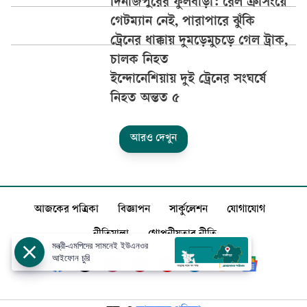
দিনাজপুরের ফুলবাড়ী: রেল ক্রসিংয়ে
গেটম্যান নেই, পারাপারে ঝুঁকি
ট্রেনের ধাক্কায় দুমড়েমুচড়ে গেল ট্রাক,
চালক নিহত
ইন্দোনেশিয়ায় দুই ট্রেনের সংঘর্ষে
নিহত অন্তত ৫
আরও দেখুন
আজকের পত্রিকা
বিজ্ঞাপন
সার্কুলেশন
যোগাযোগ
নীতিমালা
গোপনীয়তার নীতি
মন্ত্রী-এমপিদের সামনেই ইউএনওর
আইফোন চুরি