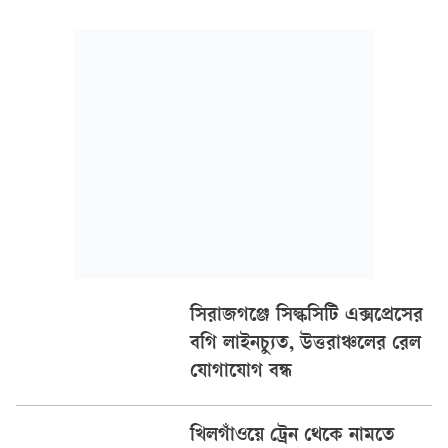
শয্যাবিশিষ্ট জেনারেল হাসপাতালে নিলে চিকিৎসক মৃত ঘোষণা করেন।
সিরাজগঞ্জে সিল্কসিটি এক্সপ্রেসের
বগি লাইনচ্যুত, উত্তরাঞ্চলের রেল
যোগাযোগ বন্ধ
খিলগাঁওয়ে ট্রেন থেকে নামতে