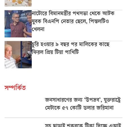
নাটোরে বিমানমন্ত্রীর পথসভা থেকে আটক
যুবক বিএনপি নেতার ছেলে, পিস্তলটিও
খেলনা
চুরি হওয়ার ৯ বছর পর মালিকের কাছে
ফিরল প্রিয় টিয়া পাখিটি
সম্পর্কিত
জনসাধারণের জন্য ‘উপদ্রব’, যুক্তরাষ্ট্রে
মেটাকে ৫৭ কোটি ডলার জরিমানা
সুচ ছাড়াই শূকরকে টিকা দিচ্ছে এআই