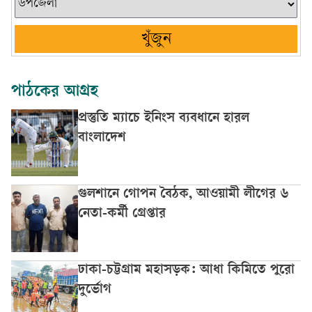
খুঁজুন
পাঠকের আগ্রহ
প্রস্তুতি ম্যাচে ইনিংস ব্যবধানে হারল
বাংলাদেশ
গুলশানে গোপন বৈঠক, আওয়ামী লীগের ৬
নেতা-কর্মী গ্রেপ্তার
ঢাকা-চট্টগ্রাম মহাসড়ক: আধা কিমিতে পুরো
দুর্ভোগ