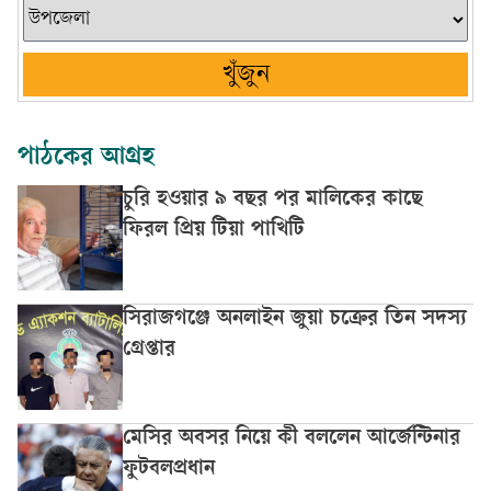
খুঁজুন
পাঠকের আগ্রহ
চুরি হওয়ার ৯ বছর পর মালিকের কাছে
ফিরল প্রিয় টিয়া পাখিটি
সিরাজগঞ্জে অনলাইন জুয়া চক্রের তিন সদস্য
গ্রেপ্তার
মেসির অবসর নিয়ে কী বললেন আর্জেন্টিনার
ফুটবলপ্রধান