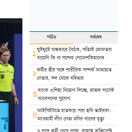
পঠিত
সর্বশেষ
ঘুটঘুটে অন্ধকারে বৈঠক, সত্যিই মোজতবা
১
খামেনি কি না সন্দেহ পেজেশকিয়ানের
কর্মীর স্ত্রীর সঙ্গে শারীরিক সম্পর্ক জামায়াত
২
নেতার, দল থেকে বহিষ্কার
ব্যাংক এশিয়া নিয়োগ দিচ্ছে, স্নাতক পাসেই
৩
আবেদনের সুযোগ
আইসিইউতে হাতকড়া পরা ছবি ভাইরাল:
৪
আওয়ামী লীগ নেতা মনির খানের মৃত্যু
৭ পদে কর্মী নেবে নগদ, রয়েছে প্রভিডেন্ট