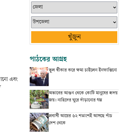
খুঁজুন
পাঠকের আগ্রহ
ভুল স্বীকার করে ক্ষমা চাইলেন ইনফান্তিনো
াজানো এবং
ণ
অভাবের আগুন থেকে কোটি মানুষের হৃদয়
জয়: নাহিদের ঘুরে দাঁড়ানোর গল্প
প্রবাসী আয়ের ৬২ শতাংশই আসছে পাঁচ
দেশ থেকে