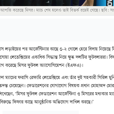
ে আপত্তি করেছে মিসর। ম্যাচ শেষ হলেও তাই বিতর্ক রয়েই গেছে। ছবি: স
শ্বাস লড়াইয়ের পর আর্জেন্টিনার কাছে ৩-২ গোলে হেরে বিদায় নিয়েছে 
োয়া লেতেক্সিয়ের একাধিক সিদ্ধান্ত নিয়ে ক্ষুব্ধ দলটির ফুটবলাররা। ব
যোগ করেছে মিসর ফুটবল অ্যাসোসিয়েশন (ইএফএ)।
 ম্যাচের ফরাসি রেফারি লেতেক্সিয়ে এবং তাঁর দুই সহকারী সিরিল মু
র তদন্ত চেয়েছেন। ফেডারেশনের যোগাযোগ বিষয়ক প্রধান মোহাম্মদ মোর
লিখেছেন, ‘মিসর ফুটবল ফেডারেশন আর্জেন্টিনা ও মিসরের মধ্যকার ম্য
বিরুদ্ধে ফিফার কাছে আনুষ্ঠানিক অভিযোগ দাখিল করছে।’