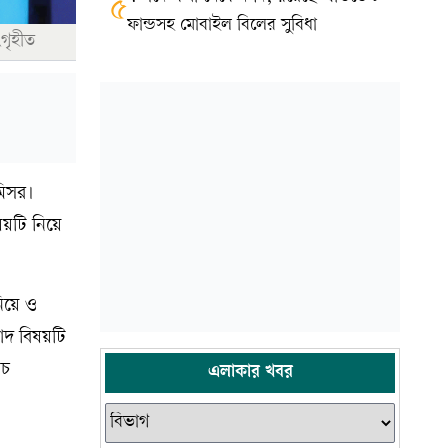
৫
ফান্ডসহ মোবাইল বিলের সুবিধা
ংগৃহীত
মিসর।
িষয়টি নিয়ে
নিয়ে ও
াদ বিষয়টি
াচ
এলাকার খবর