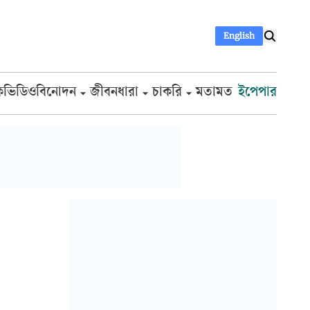
English
ক
ভিডিও
বিনোদন
জীবনধারা
চাকরি
মতামত
ইপেপার