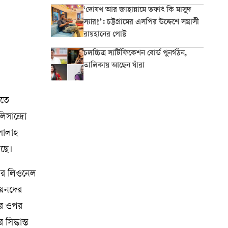
‘দোযখ আর জাহান্নামে তফাৎ কি মাসুদ
স্যার?’: চট্টগ্রামের এসপির উদ্দেশে সন্ত্রাসী
রায়হানের পোস্ট
চলচ্চিত্র সার্টিফিকেশন বোর্ড পুনর্গঠন,
তালিকায় আছেন যাঁরা
ীতে
সান্দ্রো
সালাহ
লছে।
রপর লিওনেল
িয়নদের
ির ওপর
িদ্ধান্ত