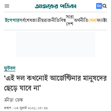
En
সারা
ইপেপার
সর্বশেষ
জাতীয়
রাজনীতি
বিশ্ব
অর্থনীতি
খেলা
ফ্যাক্টচ
দেশ
ফুটবল
‘এই দল কখনোই আর্জেন্টিনার মানুষদের
ছেড়ে যাবে না’
ক্রীড়া ডেস্ক
প্রকাশ :
০৮ জুলাই ২০২৬, ০৭: ৫৪