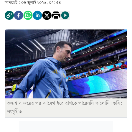
আপডেট :
০৮ জুলাই ২০২৬, ০৭: ৫৪
রুদ্ধশ্বাস জয়ের পর আবেগ ধরে রাখতে পারেননি স্কালোনি। ছবি:
সংগৃহীত