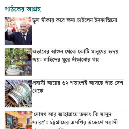
পাঠকের আগ্রহ
ভুল স্বীকার করে ক্ষমা চাইলেন ইনফান্তিনো
অভাবের আগুন থেকে কোটি মানুষের হৃদয়
জয়: নাহিদের ঘুরে দাঁড়ানোর গল্প
প্রবাসী আয়ের ৬২ শতাংশই আসছে পাঁচ দেশ
থেকে
‘দোযখ আর জাহান্নামে তফাৎ কি মাসুদ
স্যার?’: চট্টগ্রামের এসপির উদ্দেশে সন্ত্রাসী