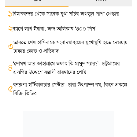
পঠিত
সর্বশেষ
১
বিমানবন্দর থেকে সাবেক যুগ্ম সচিব জগলুল পাশা গ্রেপ্তার
২
ব্যাগে লাখ ইয়াবা, জব্দ তালিকায় ‘৪০০ পিস’
ভারতে শেখ হাসিনাকে সংবাদমাধ্যমের মুখোমুখি হতে দেওয়ায়
৩
ঢাকার ক্ষোভ ও প্রতিবাদ
‘দোযখ আর জাহান্নামে তফাৎ কি মাসুদ স্যার?’: চট্টগ্রামের
৪
এসপির উদ্দেশে সন্ত্রাসী রায়হানের পোস্ট
বনরূপা হর্টিকালচার সেন্টার: চারা উৎপাদন নয়, কিনে প্রকল্পে
৫
বিক্রি ডিডির