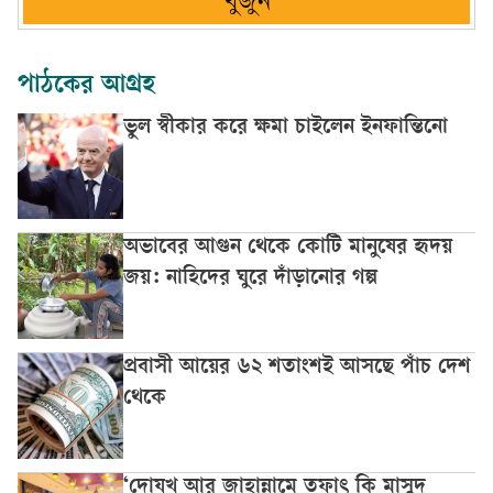
খুঁজুন
পাঠকের আগ্রহ
ভুল স্বীকার করে ক্ষমা চাইলেন ইনফান্তিনো
অভাবের আগুন থেকে কোটি মানুষের হৃদয়
জয়: নাহিদের ঘুরে দাঁড়ানোর গল্প
প্রবাসী আয়ের ৬২ শতাংশই আসছে পাঁচ দেশ
থেকে
‘দোযখ আর জাহান্নামে তফাৎ কি মাসুদ