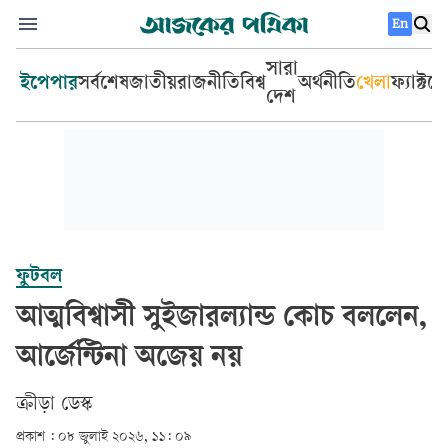
En
সারা
ইপেপার
সর্বশেষ
জাতীয়
রাজনীতি
বিশ্ব
অর্থনীতি
খেলা
ফ্যাক্টচ
দেশ
ফুটবল
আত্মবিশ্বাসী সুইজারল্যান্ড কোচ বললেন,
আর্জেন্টিনা অজেয় নয়
ক্রীড়া ডেস্ক
প্রকাশ :
০৮ জুলাই ২০২৬, ১১: ০৯