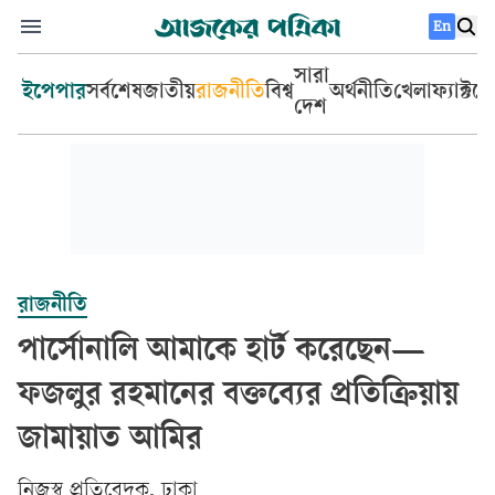
En
সারা
ইপেপার
সর্বশেষ
জাতীয়
রাজনীতি
বিশ্ব
অর্থনীতি
খেলা
ফ্যাক্টচ
দেশ
রাজনীতি
পার্সোনালি আমাকে হার্ট করেছেন—
ফজলুর রহমানের বক্তব্যের প্রতিক্রিয়ায়
জামায়াত আমির
‎নিজস্ব প্রতিবেদক, ঢাকা‎