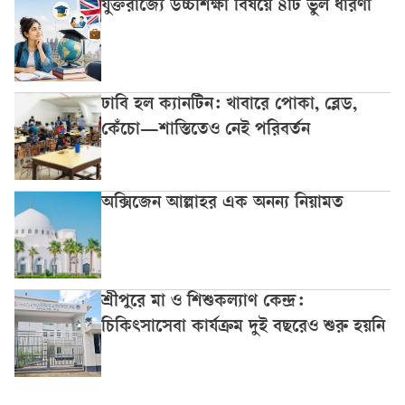
যুক্তরাজ্যে উচ্চশিক্ষা বিষয়ে ৪টি ভুল ধারণা
ঢাবি হল ক্যানটিন: খাবারে পোকা, ব্লেড,
কেঁচো—শাস্তিতেও নেই পরিবর্তন
অক্সিজেন আল্লাহর এক অনন্য নিয়ামত
শ্রীপুরে মা ও শিশুকল্যাণ কেন্দ্র:
চিকিৎসাসেবা কার্যক্রম দুই বছরেও শুরু হয়নি