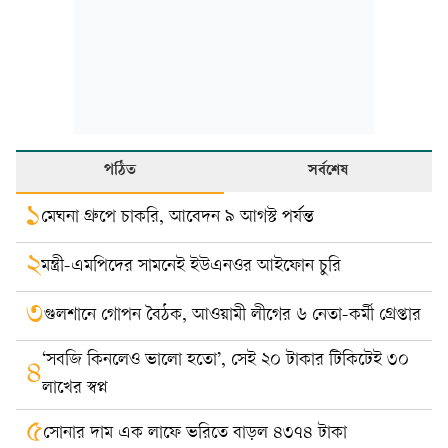
পঠিত
সর্বশেষ
১
মেঘনা গ্রুপে চাকরি, আবেদন ৯ আগস্ট পর্যন্ত
২
মন্ত্রী-এমপিদের সামনেই ইউএনওর আইফোন চুরি
৩
গুলশানে গোপন বৈঠক, আওয়ামী লীগের ৬ নেতা-কর্মী গ্রেপ্তার
‘সবজি কিনলেও ভালো হতো’, সেই ২০ টাকার টিকিটেই ৩০
৪
লাখের স্বপ্ন
৫
সোনার দাম এক লাফে ভরিতে বাড়ল ৪৩৭৪ টাকা