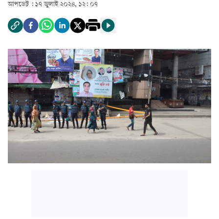
আপডেট :
১৭ জুলাই ২০২৪, ১২: ০৭