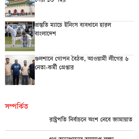
সেরা ১০ শহর
প্রস্তুতি ম্যাচে ইনিংস ব্যবধানে হারল
বাংলাদেশ
গুলশানে গোপন বৈঠক, আওয়ামী লীগের ৬
নেতা-কর্মী গ্রেপ্তার
সম্পর্কিত
রাষ্ট্রপতি নির্বাচনে অংশ নেবে জামায়াত