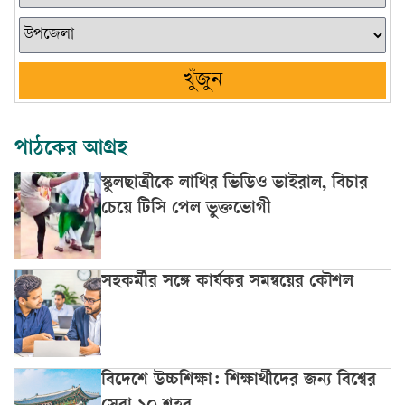
খুঁজুন
পাঠকের আগ্রহ
স্কুলছাত্রীকে লাথির ভিডিও ভাইরাল, বিচার
চেয়ে টিসি পেল ভুক্তভোগী
সহকর্মীর সঙ্গে কার্যকর সমন্বয়ের কৌশল
বিদেশে উচ্চশিক্ষা: শিক্ষার্থীদের জন্য বিশ্বের