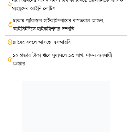
নারী আসনের সংসদ সদস্য বিথীকা বিনতে হোসাইনকে আসিফ
২
মাহমুদের আইনি নোটিশ
ঢাকায় পাকিস্তান হাইকমিশনারের বাসভবনে আগুন,
৩
আইসিইউতে হাইকমিশনার দম্পতি
৪
র‍্যাবের বদলে আসছে এসআরবি
১২ হাজার টাকা ঋণে সুদাসলে ১৩ লাখ, দাদন ব্যবসায়ী
৫
গ্রেপ্তার