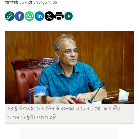
আপডেট :
১৯ মে ২০২৫, ১৫: ৫১
স্বরাষ্ট্র উপদেষ্টা লেফটেন্যান্ট জেনারেল (অব.) মো. জাহাঙ্গীর
আলম চৌধুরী। ফাইল ছবি