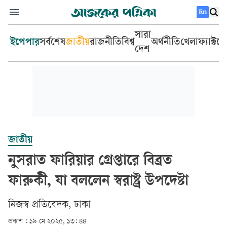
En
সারা
ইপেপার
সর্বশেষ
জাতীয়
রাজনীতি
বিশ্ব
অর্থনীতি
খেলা
ফ্যাক্টচ
দেশ
জাতীয়
নুসরাত ফারিয়ার গ্রেপ্তারে বিব্রত
ফারুকী, যা বললেন স্বরাষ্ট্র উপদেষ্টা
নিজস্ব প্রতিবেদক, ঢাকা
প্রকাশ :
১৯ মে ২০২৫, ১৩: ৪৪