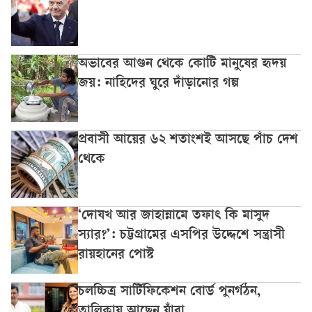
অভাবের আগুন থেকে কোটি মানুষের হৃদয়
জয়: নাহিদের ঘুরে দাঁড়ানোর গল্প
প্রবাসী আয়ের ৬২ শতাংশই আসছে পাঁচ দেশ
থেকে
‘দোযখ আর জাহান্নামে তফাৎ কি মাসুদ
স্যার?’: চট্টগ্রামের এসপির উদ্দেশে সন্ত্রাসী
রায়হানের পোস্ট
চলচ্চিত্র সার্টিফিকেশন বোর্ড পুনর্গঠন,