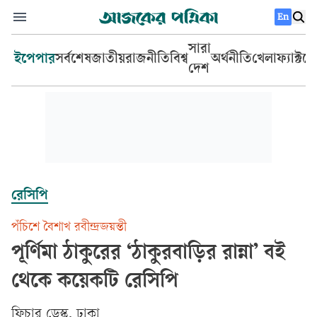
En
সারা
ইপেপার
সর্বশেষ
জাতীয়
রাজনীতি
বিশ্ব
অর্থনীতি
খেলা
ফ্যাক্টচ
দেশ
রেসিপি
পঁচিশে বৈশাখ রবীন্দ্রজয়ন্তী
পূর্ণিমা ঠাকুরের ‘ঠাকুরবাড়ির রান্না’ বই
থেকে কয়েকটি রেসিপি
ফিচার ডেস্ক, ঢাকা