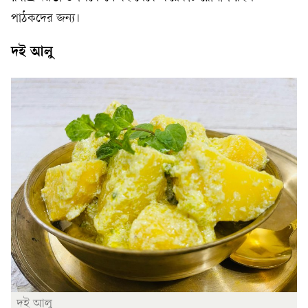
পাঠকদের জন্য।
দই আলু
দই আলু