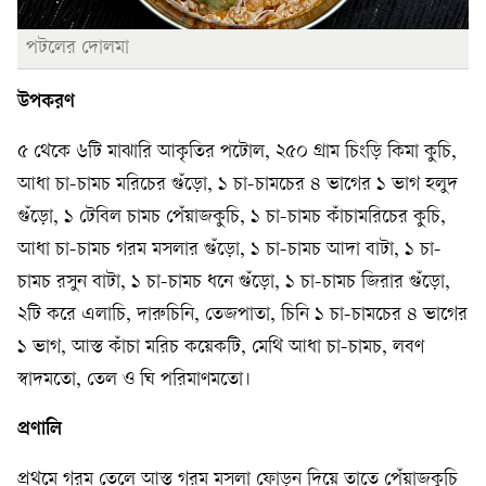
পটলের দোলমা
উপকরণ
৫ থেকে ৬টি মাঝারি আকৃতির পটোল, ২৫০ গ্রাম চিংড়ি কিমা কুচি,
আধা চা-চামচ মরিচের গুঁড়ো, ১ চা-চামচের ৪ ভাগের ১ ভাগ হলুদ
গুঁড়ো, ১ টেবিল চামচ পেঁয়াজকুচি, ১ চা-চামচ কাঁচামরিচের কুচি,
আধা চা-চামচ গরম মসলার গুঁড়ো, ১ চা-চামচ আদা বাটা, ১ চা-
চামচ রসুন বাটা, ১ চা-চামচ ধনে গুঁড়ো, ১ চা-চামচ জিরার গুঁড়ো,
২টি করে এলাচি, দারুচিনি, তেজপাতা, চিনি ১ চা-চামচের ৪ ভাগের
১ ভাগ, আস্ত কাঁচা মরিচ কয়েকটি, মেথি আধা চা-চামচ, লবণ
স্বাদমতো, তেল ও ঘি পরিমাণমতো।
প্রণালি
প্রথমে গরম তেলে আস্ত গরম মসলা ফোড়ন দিয়ে তাতে পেঁয়াজকুচি