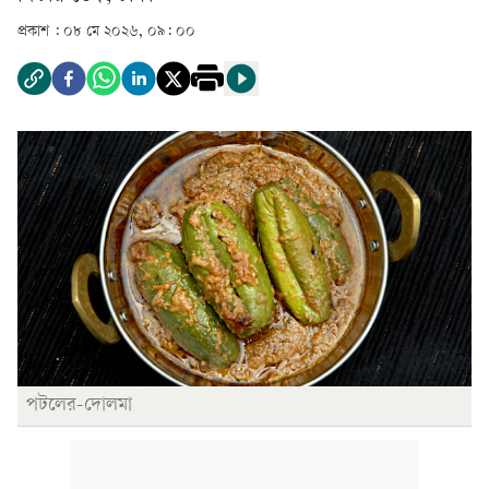
প্রকাশ :
০৮ মে ২০২৬, ০৯: ০০
পটলের-দোলমা