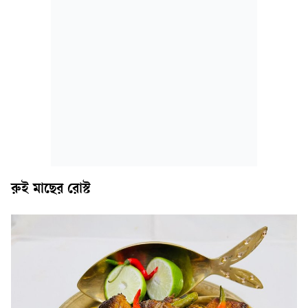
রুই মাছের রোস্ট