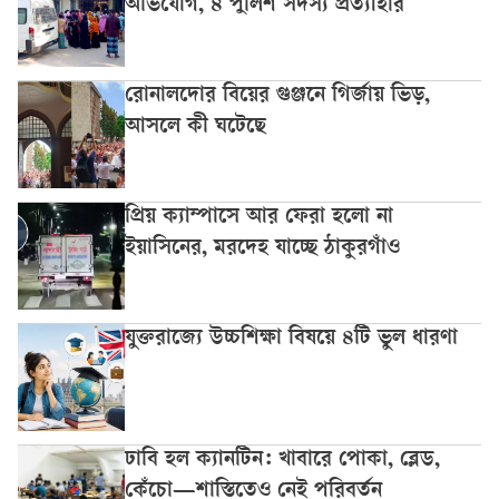
অভিযোগ, ৪ পুলিশ সদস্য প্রত্যাহার
রোনালদোর বিয়ের গুঞ্জনে গির্জায় ভিড়,
আসলে কী ঘটেছে
প্রিয় ক্যাম্পাসে আর ফেরা হলো না
ইয়াসিনের, মরদেহ যাচ্ছে ঠাকুরগাঁও
যুক্তরাজ্যে উচ্চশিক্ষা বিষয়ে ৪টি ভুল ধারণা
ঢাবি হল ক্যানটিন: খাবারে পোকা, ব্লেড,
কেঁচো—শাস্তিতেও নেই পরিবর্তন