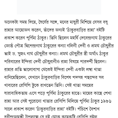
অনেকটা সময় দিয়ে, ধৈর্যের সঙ্গে, মনের মাধুরী মিশিয়ে যেসব বধূ
রান্নার আয়োজন করেন, তাঁদের জন্যই ‘ঠাকুরবাড়ির রান্না’ বইটি
প্রকাশ করেন পূর্ণিমা ঠাকুর। তিনি ছিলেন মহর্ষি দেবেন্দ্রনাথ ঠাকুরের
জ্যেষ্ঠ পৌত্র দ্বিপেন্দ্রনাথ ঠাকুরের কন্যা নলিনী দেবী ও প্রমথ চৌধুরীর
ভাই ড. সুহৃৎ নাথ চৌধুরীর কন্যা। প্রমথ চৌধুরীর স্ত্রী অর্থাৎ ঠাকুর
পরিবারের ইন্দিরা দেবী চৌধুরানীও রান্না বিষয়ে পারদর্শী ছিলেন।
রান্নার প্রতি ভালোবাসা থেকেই ইন্দিরা দেবী একটা লম্বা খাতা
বানিয়েছিলেন, যেখানে ঠাকুরবাড়ির বিশেষ পদসহ পছন্দের সব
খাবারের রেসিপি টুকে রাখতেন তিনি। সেই খাতা সময়ের
ধারাবাহিকতায় এসে পড়ে পূর্ণিমা ঠাকুরের হাতে। মায়ের কাছে শেখা
রান্না আর সেই পুরোনো খাতার রেসিপি মিলিয়ে পূর্ণিমা ঠাকুর ১৯৮৬
সালে প্রকাশ করেন ‘ঠাকুরবাড়ির রান্না’ বইটি। পঁচিশে বৈশাখ
রবীন্দ্রজয়ন্তী উপলক্ষে সে বই থেকে কয়েকটি রেসিপি রইল