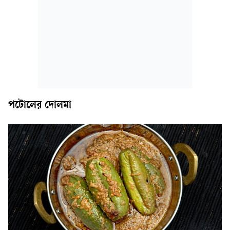
পটোলের দোলমা