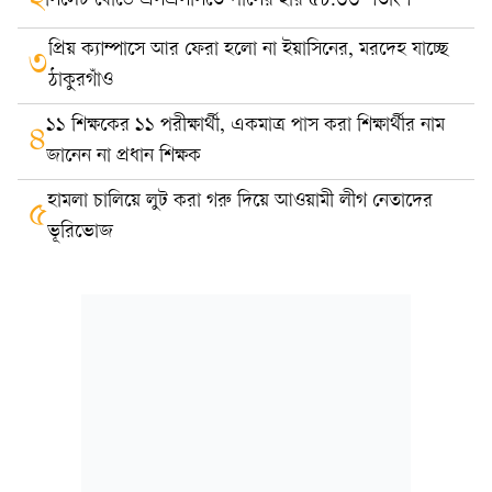
২
সিলেট বোর্ডে এসএসসিতে পাসের হার ৫৮.৩৩ শতাংশ
প্রিয় ক্যাম্পাসে আর ফেরা হলো না ইয়াসিনের, মরদেহ যাচ্ছে
৩
ঠাকুরগাঁও
১১ শিক্ষকের ১১ পরীক্ষার্থী, একমাত্র পাস করা শিক্ষার্থীর নাম
৪
জানেন না প্রধান শিক্ষক
হামলা চালিয়ে লুট করা গরু দিয়ে আওয়ামী লীগ নেতাদের
৫
ভূরিভোজ