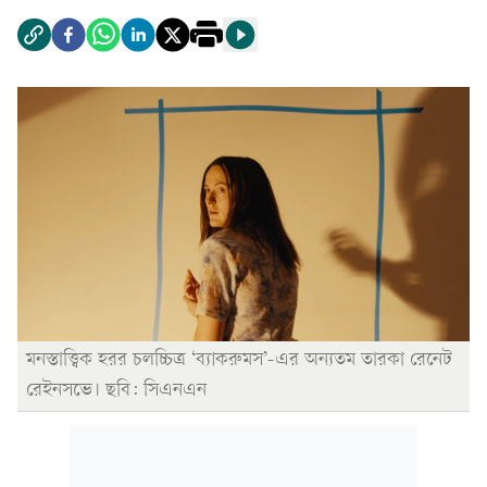
মনস্তাত্ত্বিক হরর চলচ্চিত্র ‘ব্যাকরুমস’-এর অন্যতম তারকা রেনেট
রেইনসভে। ছবি: সিএনএন