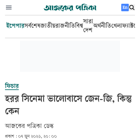
En
সারা
ইপেপার
সর্বশেষ
জাতীয়
রাজনীতি
বিশ্ব
অর্থনীতি
খেলা
ফ্যাক্টচ
দেশ
ফিচার
হরর সিনেমা ভালোবাসে জেন-জি, কিন্তু
কেন
আজকের পত্রিকা ডেস্ক­
প্রকাশ :
০৭ জুন ২০২৬, ২০: ০০