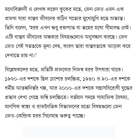
মনোবিজ্ঞানী ও লেখক লরেন কুকের মতে, জেন জেড এমন এক
প্রজন্ম যারা বাস্তব জীবনের কঠিন সত্যের মুখোমুখি হতে অভ্যস্ত।
তিনি বলেন, ‘হরর এখন শুধু রক্তপাত বা ভয়ের মধ্যে সীমাবদ্ধ নেই।
এটি বাস্তব জীবনের অন্ধকার বিষয়গুলোও অনুসন্ধান করছে। জেন
জেড সেই সততাকে মূল্য দেয়, কারণ তারা বাস্তবতাকে আড়াল করে
দেখাতে চায় না।’
বিশ্লেষকদের মতে, প্রতিটি প্রজন্মের নিজস্ব হরর উপধারা থাকে।
১৯৭০-এর দশকে ছিল স্ল্যাশার চলচ্চিত্র, ১৯৮০ ও ৯০-এর দশকে
ধর্মীয় আতঙ্কনির্ভর গল্প, আর ২০০০-এর দশকে সন্ত্রাসবিরোধী যুদ্ধের
প্রভাব দেখা গেছে জম্বি চলচ্চিত্রে। বর্তমান সময়ে সামাজিক বৈষম্য,
মানসিক স্বাস্থ্য ও রাজনৈতিক বিভাজনের মতো বিষয়গুলো জেন
জেড-কেন্দ্রিক হরর সিনেমায় গুরুত্ব পাচ্ছে।