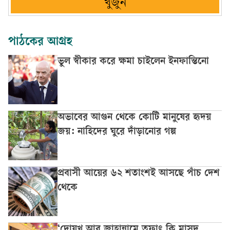
খুঁজুন
পাঠকের আগ্রহ
ভুল স্বীকার করে ক্ষমা চাইলেন ইনফান্তিনো
অভাবের আগুন থেকে কোটি মানুষের হৃদয়
জয়: নাহিদের ঘুরে দাঁড়ানোর গল্প
প্রবাসী আয়ের ৬২ শতাংশই আসছে পাঁচ দেশ
থেকে