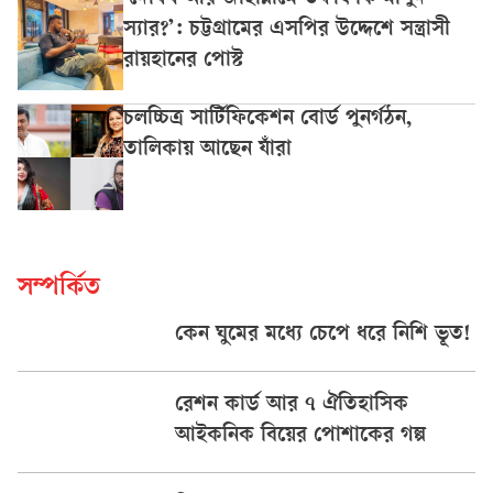
‘দোযখ আর জাহান্নামে তফাৎ কি মাসুদ
স্যার?’: চট্টগ্রামের এসপির উদ্দেশে সন্ত্রাসী
রায়হানের পোস্ট
চলচ্চিত্র সার্টিফিকেশন বোর্ড পুনর্গঠন,
তালিকায় আছেন যাঁরা
সম্পর্কিত
কেন ঘুমের মধ্যে চেপে ধরে নিশি ভূত!
রেশন কার্ড আর ৭ ঐতিহাসিক
আইকনিক বিয়ের পোশাকের গল্প