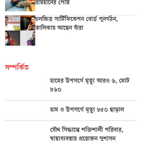
রায়হানের পোস্ট
চলচ্চিত্র সার্টিফিকেশন বোর্ড পুনর্গঠন,
তালিকায় আছেন যাঁরা
সম্পর্কিত
হামের উপসর্গে মৃত্যু আরও ৬, মোট
৮৬০
হাম ও উপসর্গে মৃত্যু ৮৫০ ছাড়াল
যৌথ সিদ্ধান্তে শক্তিশালী পরিবার,
স্বাস্থ্যব্যবস্থায় প্রয়োজন সুশাসন