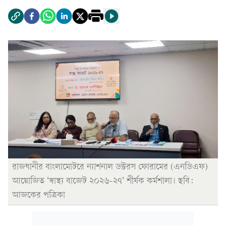
রাজধানীর বাংলামোটরে ন্যাশনাল ডক্টরস ফোরামের (এনডিএফ)
আয়োজিত ‘স্বাস্থ্য বাজেট ২০২৬-২৭’ শীর্ষক কর্মশালা। ছবি:
আজকের পত্রিকা