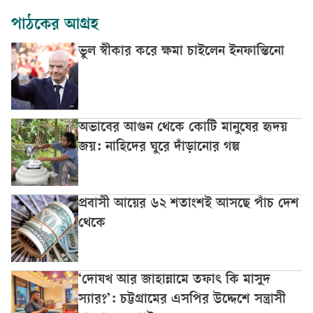
পাঠকের আগ্রহ
ভুল স্বীকার করে ক্ষমা চাইলেন ইনফান্তিনো
অভাবের আগুন থেকে কোটি মানুষের হৃদয়
জয়: নাহিদের ঘুরে দাঁড়ানোর গল্প
প্রবাসী আয়ের ৬২ শতাংশই আসছে পাঁচ দেশ
থেকে
‘দোযখ আর জাহান্নামে তফাৎ কি মাসুদ
স্যার?’: চট্টগ্রামের এসপির উদ্দেশে সন্ত্রাসী