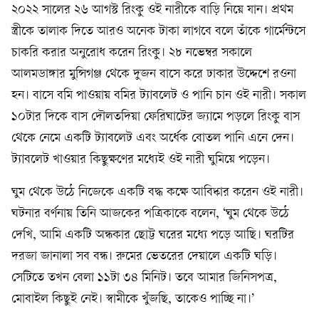
২০২২ সালের ২৬ আগস্ট রিংকু ওই নারীকে বাড়ি নিয়ে যান। প্রথম
স্ত্রীকে তালাক দিতে আরও অনেক টাকা লাগবে বলে তাঁকে গার্মেন্টসে
চাকরি করার অনুরোধ করেন রিংকু। ২৮ নভেম্বর সকালে
আলমডাঙ্গার মুন্সিগঞ্জ থেকে দুজন বাসে করে ঢাকার উদ্দেশে রওনা
হন। বাসে বমি পাওয়ায় বমির ট্যাবলেট ও পানি চান ওই নারী। সকাল
১০টার দিকে বাস দৌলতদিয়া ফেরিঘাটের জ্যামে পড়লে রিংকু বাস
থেকে নেমে একটি ট্যাবলেট এবং অর্ধেক বোতল পানি এনে দেন।
ট্যাবলেট খাওয়ার কিছুক্ষণের মধ্যেই ওই নারী ঘুমিয়ে পড়েন।
ঘুম থেকে উঠে নিজেকে একটি বদ্ধ কক্ষে আবিষ্কার করেন ওই নারী।
ঘটনার বর্ণনায় তিনি আজকের পত্রিকাকে বলেন, ‘ঘুম থেকে উঠে
দেখি, আমি একটি অন্ধকার ছোট্ট ঘরের মধ্যে পড়ে আছি। ঘরটির
দরজা জানালা সব বন্ধ। রুমের ভেতরের দেয়ালে একটি ঘড়ি।
সেটিতে তখন বেলা ১১টা ৩৪ মিনিট। তবে আমার জিনিসপত্র,
মোবাইল কিছুই নেই। স্বামীকে খুঁজছি, তাকেও পাচ্ছি না।’