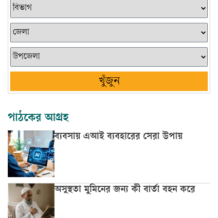
খুঁজুন
পাঠকের আগ্রহ
ব্যবসায় এআই ব্যবহারের সেরা উপায়
অসুস্থতা মুমিনের জন্য কী বার্তা বহন করে