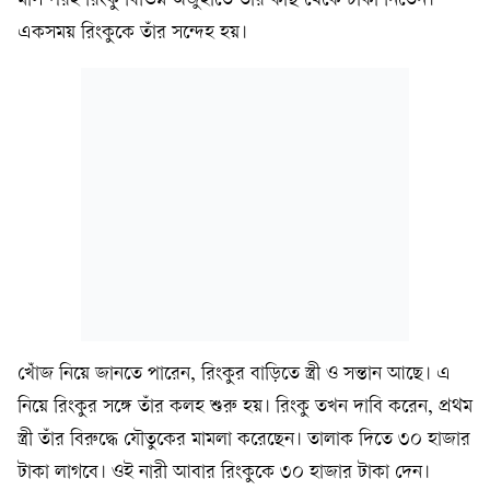
মাস পরই রিংকু বিভিন্ন অজুহাতে তাঁর কাছ থেকে টাকা নিতেন।
একসময় রিংকুকে তাঁর সন্দেহ হয়।
খোঁজ নিয়ে জানতে পারেন, রিংকুর বাড়িতে স্ত্রী ও সন্তান আছে। এ
নিয়ে রিংকুর সঙ্গে তাঁর কলহ শুরু হয়। রিংকু তখন দাবি করেন, প্রথম
স্ত্রী তাঁর বিরুদ্ধে যৌতুকের মামলা করেছেন। তালাক দিতে ৩০ হাজার
টাকা লাগবে। ওই নারী আবার রিংকুকে ৩০ হাজার টাকা দেন।