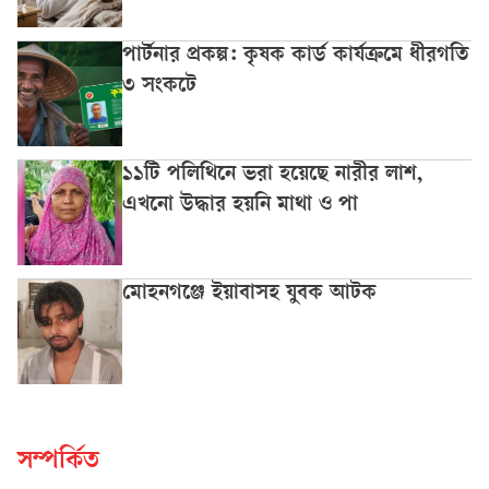
পার্টনার প্রকল্প: কৃষক কার্ড কার্যক্রমে ধীরগতি
৩ সংকটে
১১টি পলিথিনে ভরা হয়েছে নারীর লাশ,
এখনো উদ্ধার হয়নি মাথা ও পা
মোহনগঞ্জে ইয়াবাসহ যুবক আটক
সম্পর্কিত