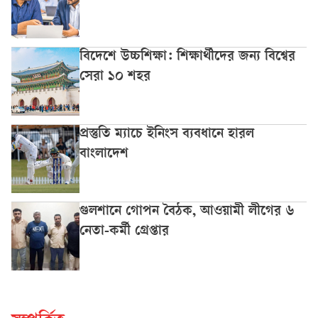
বিদেশে উচ্চশিক্ষা: শিক্ষার্থীদের জন্য বিশ্বের
সেরা ১০ শহর
প্রস্তুতি ম্যাচে ইনিংস ব্যবধানে হারল
বাংলাদেশ
গুলশানে গোপন বৈঠক, আওয়ামী লীগের ৬
নেতা-কর্মী গ্রেপ্তার