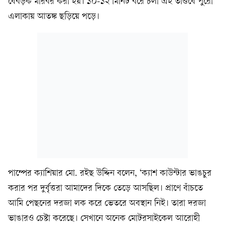
বেধড়ক মারধর করা হয়। ১০-১২ মিনিট ধরে চলা এই তাণ্ডবে পুরো
এলাকায় আতঙ্ক ছড়িয়ে পড়ে।
পাম্পের ক্যাশিয়ার মো. রইছ উদ্দিন বলেন, ‘ক্যাশ কাউন্টার ভাঙচুর
করার পর দুর্বৃত্তরা আমাদের দিকে তেড়ে আসছিল। প্রাণে বাঁচতে
আমি পেছনের দরজা লক করে ভেতরে অবস্থান নিই। তারা দরজা
ভাঙারও চেষ্টা করেছে। সেখানে অনেক মোটরসাইকেল আরোহী