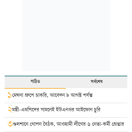
পঠিত
সর্বশেষ
১
মেঘনা গ্রুপে চাকরি, আবেদন ৯ আগস্ট পর্যন্ত
২
মন্ত্রী-এমপিদের সামনেই ইউএনওর আইফোন চুরি
৩
গুলশানে গোপন বৈঠক, আওয়ামী লীগের ৬ নেতা-কর্মী গ্রেপ্তার