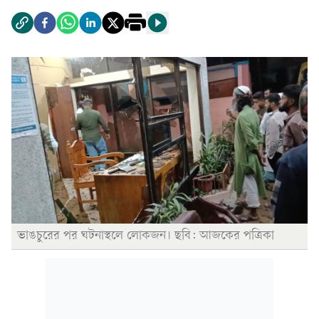
ভাঙচুরের পর ঘটনাস্থলে লোকজন। ছবি: আজকের পত্রিকা