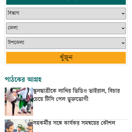
খুঁজুন
পাঠকের আগ্রহ
স্কুলছাত্রীকে লাথির ভিডিও ভাইরাল, বিচার
চেয়ে টিসি পেল ভুক্তভোগী
সহকর্মীর সঙ্গে কার্যকর সমন্বয়ের কৌশল