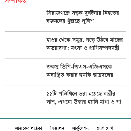
সম্পর্কিত
সিরাজগঞ্জে সড়ক দুর্ঘটনায় নিহতের
স্বজনদের খুঁজছে পুলিশ
হাওর থেকে সমুদ্র, গড়ে উঠবে মাছের
অভয়ারণ্য: মৎস্য ও প্রাণিসম্পদমন্ত্রী
জকসু ভিপি-জিএস-এজিএসকে
অবাঞ্ছিত করার হুমকি ছাত্রদলের
১১টি পলিথিনে ভরা হয়েছে নারীর
লাশ, এখনো উদ্ধার হয়নি মাথা ও পা
আজকের পত্রিকা
বিজ্ঞাপন
সার্কুলেশন
যোগাযোগ