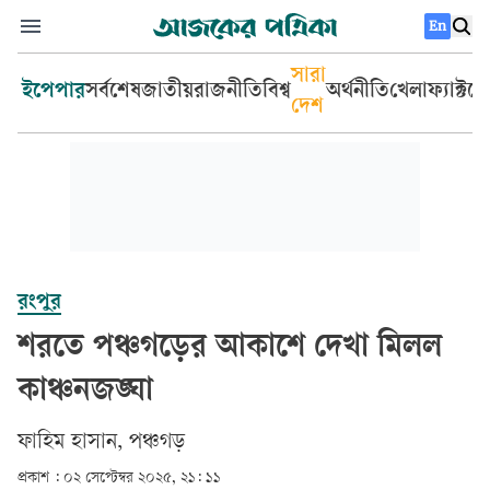
En
সারা
ইপেপার
সর্বশেষ
জাতীয়
রাজনীতি
বিশ্ব
অর্থনীতি
খেলা
ফ্যাক্টচ
দেশ
রংপুর
শরতে পঞ্চগড়ের আকাশে দেখা মিলল
কাঞ্চনজঙ্ঘা
ফাহিম হাসান, পঞ্চগড়
প্রকাশ :
০২ সেপ্টেম্বর ২০২৫, ২১: ১১