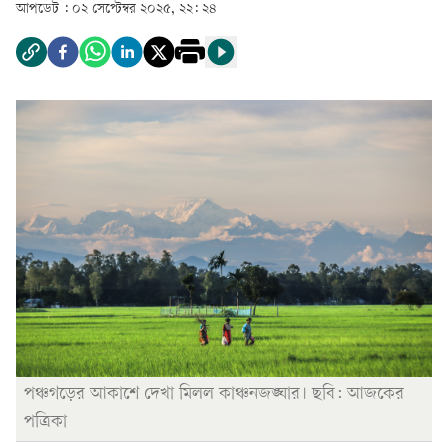
আপডেট :
০২ সেপ্টেম্বর ২০২৫, ২২: ২৪
পঞ্চগড়ের আকাশে দেখা মিলল কাঞ্চনজঙ্ঘার। ছবি: আজকের
পত্রিকা