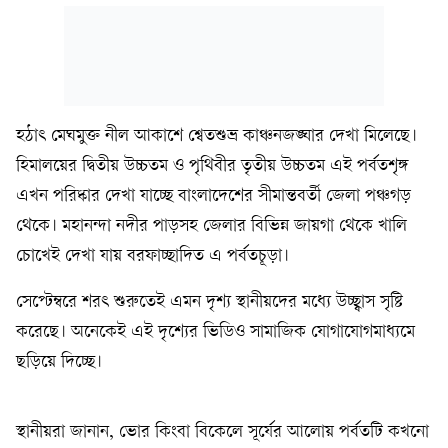
হঠাৎ মেঘমুক্ত নীল আকাশে শ্বেতশুভ্র কাঞ্চনজঙ্ঘার দেখা মিলেছে।
হিমালয়ের দ্বিতীয় উচ্চতম ও পৃথিবীর তৃতীয় উচ্চতম এই পর্বতশৃঙ্গ
এখন পরিষ্কার দেখা যাচ্ছে বাংলাদেশের সীমান্তবর্তী জেলা পঞ্চগড়
থেকে। মহানন্দা নদীর পাড়সহ জেলার বিভিন্ন জায়গা থেকে খালি
চোখেই দেখা যায় বরফাচ্ছাদিত এ পর্বতচূড়া।
সেপ্টেম্বরে শরৎ শুরুতেই এমন দৃশ্য স্থানীয়দের মধ্যে উচ্ছ্বাস সৃষ্টি
করেছে। অনেকেই এই দৃশ্যের ভিডিও সামাজিক যোগাযোগমাধ্যমে
ছড়িয়ে দিচ্ছে।
স্থানীয়রা জানান, ভোর কিংবা বিকেলে সূর্যের আলোয় পর্বতটি কখনো