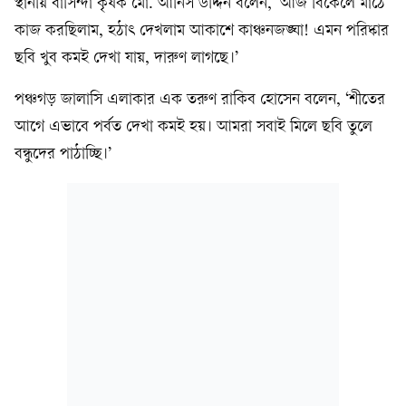
স্থানীয় বাসিন্দা কৃষক মো. আনিস উদ্দিন বলেন, ‘আজ বিকেলে মাঠে
কাজ করছিলাম, হঠাৎ দেখলাম আকাশে কাঞ্চনজঙ্ঘা! এমন পরিষ্কার
ছবি খুব কমই দেখা যায়, দারুণ লাগছে।’
পঞ্চগড় জালাসি এলাকার এক তরুণ রাকিব হোসেন বলেন, ‘শীতের
আগে এভাবে পর্বত দেখা কমই হয়। আমরা সবাই মিলে ছবি তুলে
বন্ধুদের পাঠাচ্ছি।’